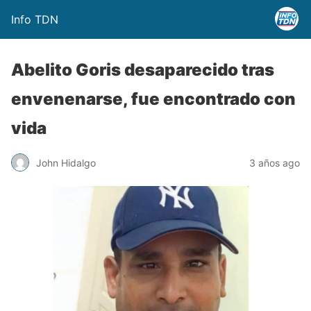
Info TDN
Abelito Goris desaparecido tras
envenenarse, fue encontrado con
vida
John Hidalgo
3 años ago