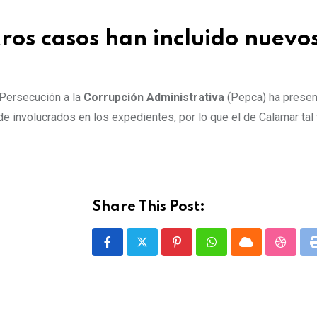
ros casos han incluido nuevo
 Persecución a la
Corrupción Administrativa
(Pepca) ha presen
e involucrados en los expedientes, por lo que el de Calamar tal
Share This Post:
P
W
C
S
i
h
l
t
n
a
o
u
t
t
u
m