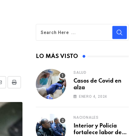
LO MÁS VISTO
SALUD
Casos de Covid en
S
P
alza
h
r
ENERO 4, 2024
a
i
r
n
NACIONALES
e
t
Interior y Policía
v
fortalece labor de