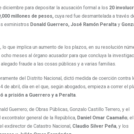
e diciembre para depositar la acusación formal a los
20 involuc
9,000 millones de pesos,
cuya red fue desmantelada a través d
os exministros
Donald Guerrero, José Ramón Peralta
y
Gonz
r
, lo que implica un aumento de los plazos, en su resolución nú
ocho meses al órgano acusador para que concluya la investigac
alegado fraude a las cosas públicas y a varias familias.
eramente del Distrito Nacional, dictó medida de coerción contra l
l 4 de abril, día en el que, según abogados, empieza a correr el p
ó a prisión a Guerrero y a Peralta
.
d Guerrero; de Obras Públicas, Gonzalo Castillo Terrero, y el
 excontralor general de la República,
Daniel Omar Caamaño
; e
 el exdirector de Catastro Nacional,
Claudio Silver Peña
, y los