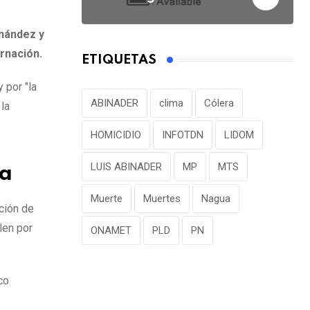
rnández y
rnación.
ETIQUETAS
 por "la
ABINADER
clima
Cólera
la
HOMICIDIO
INFOTDN
LIDOM
LUIS ABINADER
MP
MTS
ta
Muerte
Muertes
Nagua
ción de
len por
ONAMET
PLD
PN
co