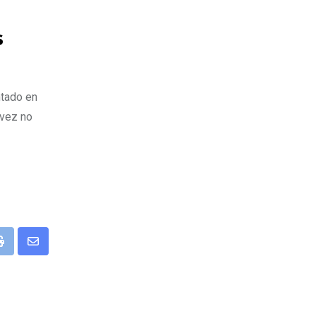
s
tado en
 vez no
P
S
r
h
i
a
n
r