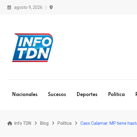
S
agosto 9, 2026
k
i
p
t
o
c
o
n
t
e
Nacionales
Sucesos
Deportes
Política
n
t
Info TDN
Blog
Política
Caso Calamar: MP tiene hast