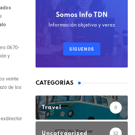
rados
Somos Info TDN
e
alo
Información objetiva y veraz
mero 0670-
SÍGUENOS
ión y
os veinte
CATEGORÍAS
lazo de los
Travel
0
l exdirector
Uncategorized
52