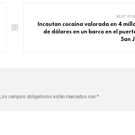
e
s
d
b
r
a
l
NEXT PO
e
p
e
Incautan cocaína valorada en 4 mill
s
p
U
de dólares en un barco en el puert
t
p
San 
o
n
Los campos obligatorios están marcados con
*