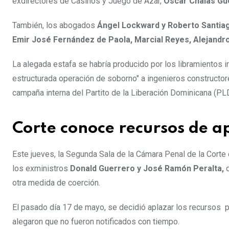
exdirectores de Casinos y Juego de Azar,
Oscar Chalas Gu
También, los abogados
Ángel Lockward y Roberto Santiag
Emir José Fernández de Paola, Marcial Reyes, Alejandro
La alegada estafa se habría producido por los libramientos ir
estructurada operación de soborno" a ingenieros constructore
campaña interna del Partito de la Liberación Dominicana (PLD
Corte conoce recursos de a
Este jueves, la Segunda Sala de la Cámara Penal de la Corte
los exministros
Donald Guerrero y José Ramón Peralta,
q
otra medida de coerción.
El pasado día 17 de mayo, se decidió aplazar los recursos po
alegaron que no fueron notificados con tiempo.