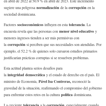
en abril de 2022 al 50.9 % en abril de 2023. Este incremento
normalización
corrupción
sugiere una peligrosa
de la
en la
sociedad dominicana.
socioeconómicos
tolerancia
Factores
influyen en esta
. La
menor nivel educativo
encuesta revela que las personas con
y
menores ingresos tienden a ser más permisivas con
corrupción
la
si perciben que sus necesidades son atendidas. Por
ejemplo, el 52.2 % de quienes solo cursaron estudios primarios
justificarían prácticas corruptas si se resuelven problemas.
Esta actitud plantea serios desafíos para
integridad
democrática
la
y el estado de derecho en el país. El
Pável Isa Contreras,
ministro de Economía,
reconoció la
gravedad de la situación, reafirmando el compromiso del gobierno
política
para enfrentar estos retos en la cultura
dominicana.
tolerancia
corrupción
La creciente
a la
, especialmente cuando