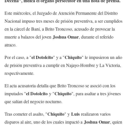
Decena", indica el órgano persecutor en una nota de prensa.
Este miércoles, el Juzgado de Atención Permanente del Distrito
Nacional impuso tres meses de prisión preventiva, a ser cumplidos
en la cárcel de Baní, a Brito Troncoso, acusado de provocar la
Joshua Omar
muerte a balazos del joven
, durante el referido
atraco.
el Dotolcito
Chiquito
Por el caso, a "
" y a "
" le impusieron un año
de prisión preventiva a cumplir en Najayo-Hombre y La Victoria,
respectivamente.
El acta acusatoria detalla que Brito Troncoso se asoció con los
el Dotolcito
Chiquito
imputados "
y "
", para asaltar a tres jóvenes
que salían del negocio nocturno.
Chiquito
Luis
Tras cometer el asalto, "
" y
realizaron varios
Joshua Omar
disparos al aire, uno de los cuales impactó a
, quien