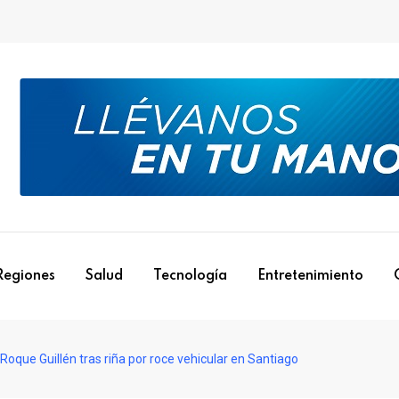
Regiones
Salud
Tecnología
Entretenimiento
oque Guillén tras riña por roce vehicular en Santiago