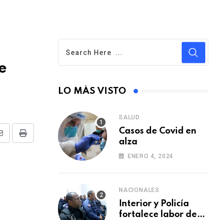
e
LO MÁS VISTO
SALUD
Casos de Covid en
S
P
alza
h
r
ENERO 4, 2024
a
i
r
n
NACIONALES
e
t
Interior y Policía
v
fortalece labor de