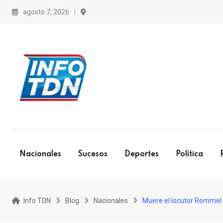
S
agosto 7, 2026
k
i
p
t
o
c
o
n
t
e
Nacionales
Sucesos
Deportes
Política
n
t
Info TDN
Blog
Nacionales
Muere el locutor Rommel R