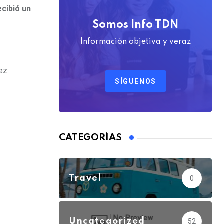
cibió un
Somos Info TDN
Información objetiva y veraz
ez.
SÍGUENOS
CATEGORÍAS
Travel
0
Uncategorized
52