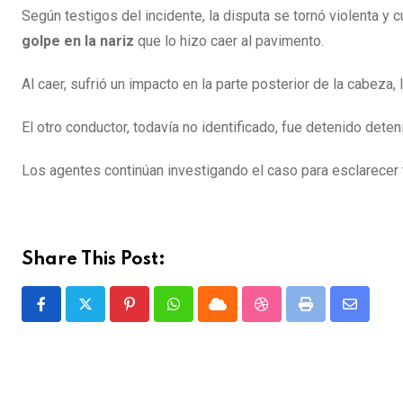
Según testigos del incidente, la disputa se tornó violenta y 
golpe en la nariz
que lo hizo caer al pavimento.
Al caer, sufrió un impacto en la parte posterior de la cabeza, l
El otro conductor, todavía no identificado, fue detenido det
Los agentes continúan investigando el caso para esclarecer 
Share This Post:
P
W
C
S
P
S
i
h
l
t
r
h
n
a
o
u
i
a
t
t
u
m
n
r