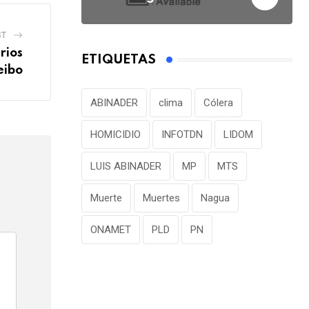
ST
rios
ETIQUETAS
eibo
ABINADER
clima
Cólera
HOMICIDIO
INFOTDN
LIDOM
LUIS ABINADER
MP
MTS
Muerte
Muertes
Nagua
ONAMET
PLD
PN