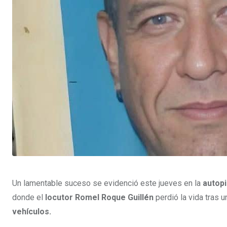
e
p
e
s
p
U
t
p
o
n
Un lamentable suceso se evidenció este jueves en la
autopi
donde el
locutor Romel Roque Guillén
perdió la vida tras 
vehículos.