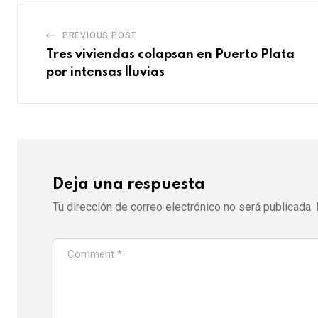
e
s
d
b
t
e
r
a
l
v
PREVIOUS POST
e
p
e
i
Tres viviendas colapsan en Puerto Plata
s
p
U
a
por intensas lluvias
t
p
E
o
m
n
a
i
l
Deja una respuesta
Tu dirección de correo electrónico no será publicada.