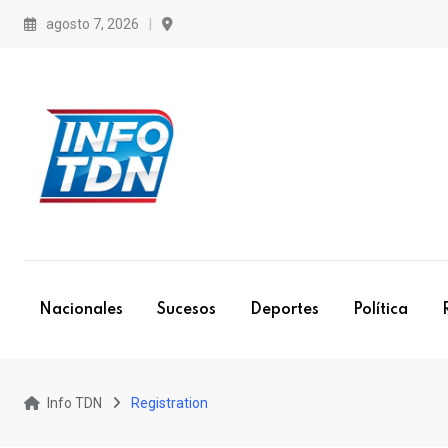
S
agosto 7, 2026
k
i
p
t
o
c
o
n
t
e
Nacionales
Sucesos
Deportes
Política
n
t
Info TDN
Registration