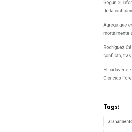
E
Según el info
m
de la instituc
a
Agrega que en
i
mortalmente 
l
Rodríguez Cés
conflicto, tra
El cadáver de
Ciencias Foren
Tags:
allanamient