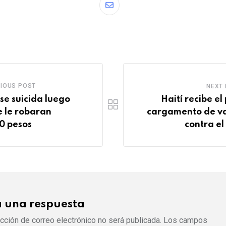
i
h
l
t
S
n
a
o
h
t
t
u
a
e
s
d
r
r
a
l
e
e
p
v
IOUS POST
NEXT
s
p
i
se suicida luego
Haití recibe el
t
a
 le robaran
cargamento de v
E
0 pesos
contra el
m
a
i
l
a una respuesta
ección de correo electrónico no será publicada.
Los campos