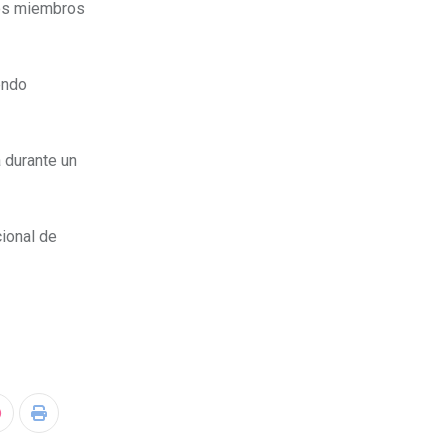
 los miembros
endo
 durante un
ional de
S
P