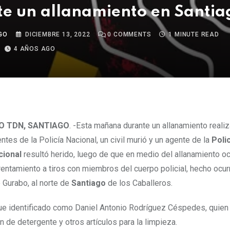
e un allanamiento en Santia
GO
DICIEMBRE 13, 2022
0
COMMENTS
1 MINUTE READ
4 AÑOS AGO
FO TDN, SANTIAGO
. -Esta mañana durante un allanamiento reali
ntes de la Policía Nacional, un civil murió y un agente de la
Poli
cional
resultó herido, luego de que en medio del allanamiento oc
entamiento a tiros con miembros del cuerpo policial, hecho ocurr
Gurabo, al norte de
Santiago
de los Caballeros.
ue identificado como Daniel Antonio Rodríguez Céspedes, quien
ón de detergente y otros artículos para la limpieza.