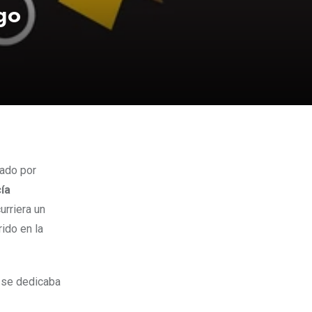
go
zado por
cía
urriera un
ido en la
 se dedicaba