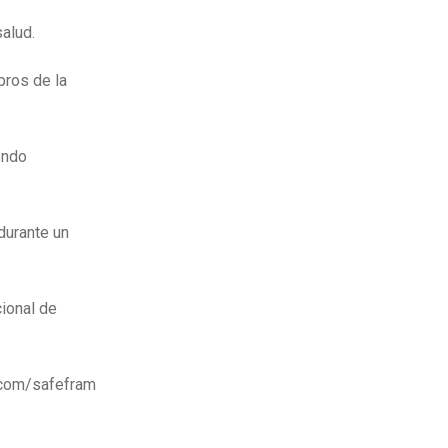
salud.
bros de la
endo
durante un
ional de
.com/safefram