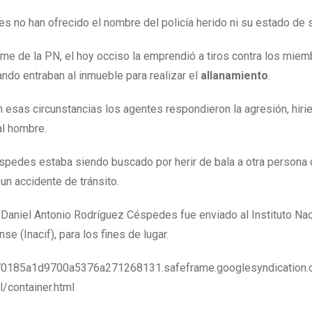
es no han ofrecido el nombre del policía herido ni su estado de 
rme de la PN, el hoy occiso la emprendió a tiros contra los miem
ando entraban al inmueble para realizar el
allanamiento
.
 esas circunstancias los agentes respondieron la agresión, hiri
al hombre.
pedes estaba siendo buscado por herir de bala a otra persona 
s un accidente de tránsito.
 Daniel Antonio Rodríguez Céspedes fue enviado al Instituto Nac
se (Inacif), para los fines de lugar.
c70185a1d9700a5376a271268131.safeframe.googlesyndication
/container.html