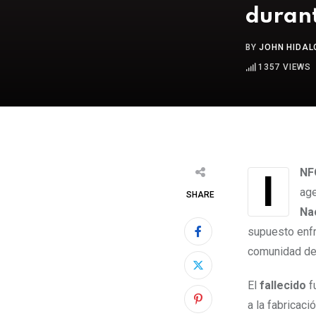
durant
BY
JOHN HIDAL
1357
VIEWS
IN
age
SHARE
Na
supuesto enfr
comunidad de 
El
fallecido
f
a la fabricaci
P