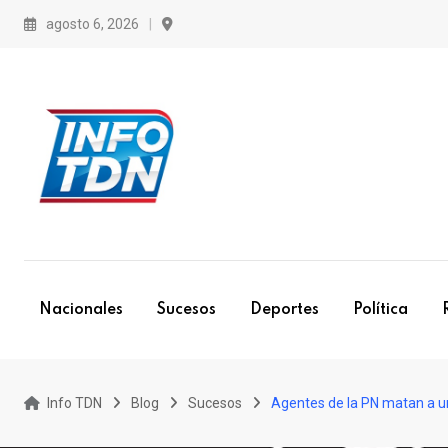
S
agosto 6, 2026
k
i
p
t
o
c
o
n
t
e
Nacionales
Sucesos
Deportes
Política
n
t
Info TDN
Blog
Sucesos
Agentes de la PN matan a u