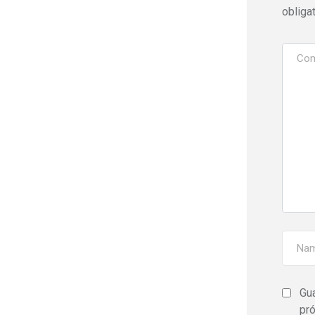
obliga
Gua
pr