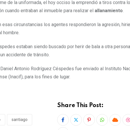
rme de la uniformada, el hoy occiso la emprendió a tiros contra
ión cuando entraban al inmueble para realizar el
allanamiento
.
 esas circunstancias los agentes respondieron la agresión, hiri
al hombre.
pedes estaban siendo buscado por herir de bala a otra persona
s un accidente de tránsito.
 Daniel Antonio Rodríguez Céspedes fue enviado al Instituto Nac
se (Inacif), para los fines de lugar.
Share This Post:
o
santiago
P
W
C