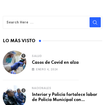
LO MÁS VISTO
SALUD
Casos de Covid en alza
ENERO 4, 2024
NACIONALES
Interior y Policía fortalece labor
de Policía Municipal con
formación de agentes