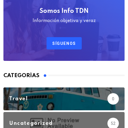
Somos Info TDN
Información objetiva y veraz
SÍGUENOS
CATEGORÍAS
Travel
0
Uncategorized
52