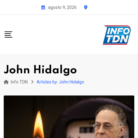
S
agosto 9, 2026
k
i
p
t
o
c
o
John Hidalgo
n
t
Info TDN
Articles by: John Hidalgo
e
n
t