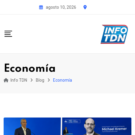
S
agosto 10, 2026
k
i
p
t
o
c
o
Economía
n
t
Info TDN
Blog
Economía
e
n
t