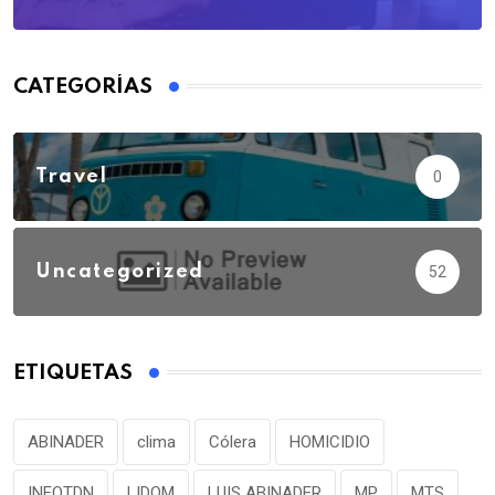
CATEGORÍAS
Travel
0
Uncategorized
52
ETIQUETAS
ABINADER
clima
Cólera
HOMICIDIO
INFOTDN
LIDOM
LUIS ABINADER
MP
MTS