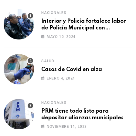
NACIONALES
Interior y Policía fortalece labor
de Policía Municipal con
formación de agentes
MAYO 10, 2024
SALUD
Casos de Covid en alza
ENERO 4, 2024
NACIONALES
PRM tiene todo listo para
depositar alianzas municipales
NOVIEMBRE 11, 2023