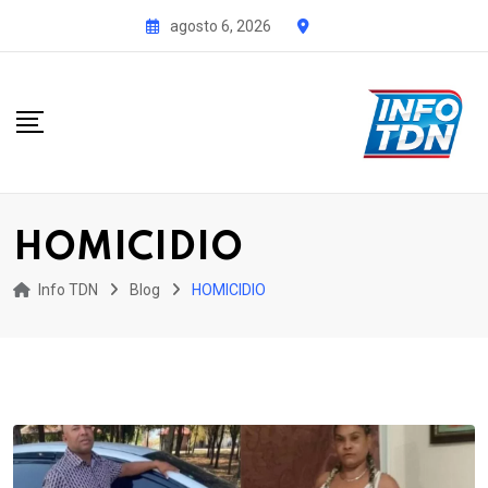
S
agosto 6, 2026
k
i
p
t
o
c
o
HOMICIDIO
n
t
Info TDN
Blog
HOMICIDIO
e
n
t