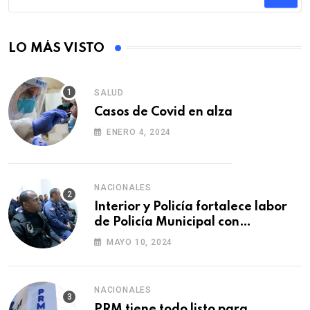
LO MÁS VISTO
SALUD
Casos de Covid en alza
ENERO 4, 2024
NACIONALES
Interior y Policía fortalece labor
de Policía Municipal con
formación de agentes
MAYO 10, 2024
NACIONALES
PRM tiene todo listo para