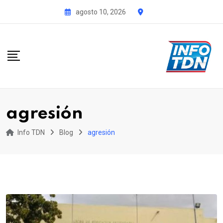
S
agosto 10, 2026
k
i
p
t
o
c
o
agresión
n
t
Info TDN
Blog
agresión
e
n
t