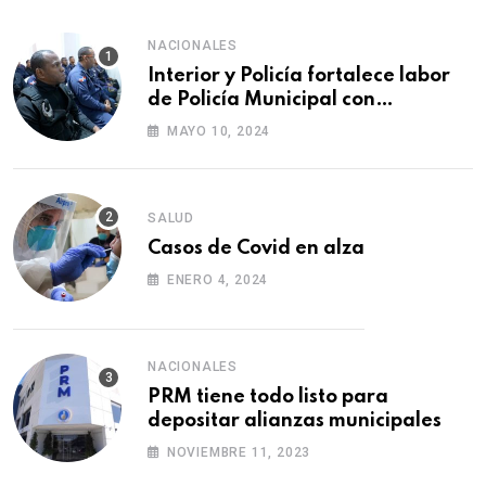
NACIONALES
Interior y Policía fortalece labor
de Policía Municipal con
formación de agentes
MAYO 10, 2024
SALUD
Casos de Covid en alza
ENERO 4, 2024
NACIONALES
PRM tiene todo listo para
depositar alianzas municipales
NOVIEMBRE 11, 2023