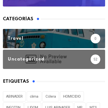
CATEGORÍAS
Travel
0
Uncategorized
52
ETIQUETAS
ABINADER
clima
Cólera
HOMICIDIO
INFOTDN
LIDOM
LUIS ABINADER
MP
MTS