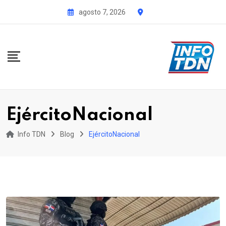
S
agosto 7, 2026
k
i
p
t
o
c
o
EjércitoNacional
n
t
Info TDN
Blog
EjércitoNacional
e
n
t