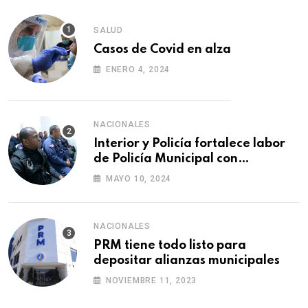
SALUD
Casos de Covid en alza
ENERO 4, 2024
NACIONALES
Interior y Policía fortalece labor
de Policía Municipal con
formación de agentes
MAYO 10, 2024
NACIONALES
PRM tiene todo listo para
depositar alianzas municipales
NOVIEMBRE 11, 2023