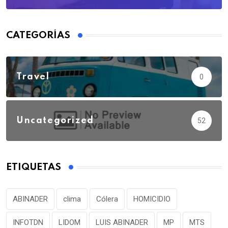
CATEGORÍAS
Travel
0
Uncategorized
52
ETIQUETAS
ABINADER
clima
Cólera
HOMICIDIO
INFOTDN
LIDOM
LUIS ABINADER
MP
MTS