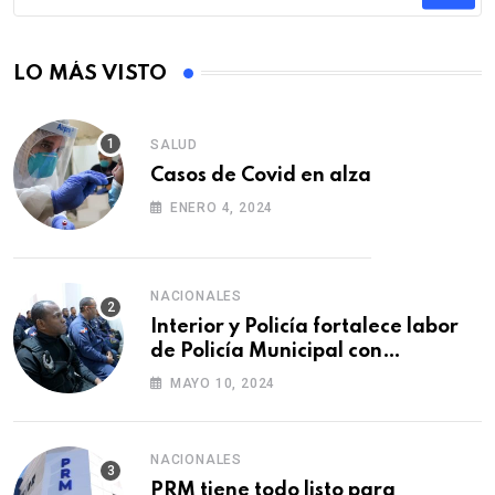
LO MÁS VISTO
SALUD
Casos de Covid en alza
ENERO 4, 2024
NACIONALES
Interior y Policía fortalece labor
de Policía Municipal con
formación de agentes
MAYO 10, 2024
NACIONALES
PRM tiene todo listo para