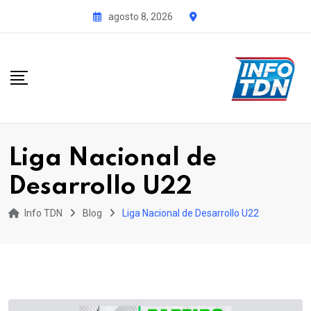
S
agosto 8, 2026
k
i
p
t
o
c
o
Liga Nacional de
n
Desarrollo U22
t
e
Info TDN
Blog
Liga Nacional de Desarrollo U22
n
t