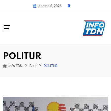
S
agosto 8, 2026
k
i
p
t
o
c
o
POLITUR
n
t
Info TDN
Blog
POLITUR
e
n
t