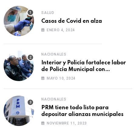
SALUD
Casos de Covid en alza
ENERO 4, 2024
NACIONALES
Interior y Policía fortalece labor
de Policía Municipal con
formación de agentes
MAYO 10, 2024
NACIONALES
PRM tiene todo listo para
depositar alianzas municipales
NOVIEMBRE 11, 2023