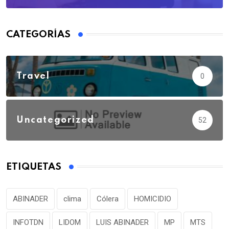
CATEGORÍAS
Travel
0
Uncategorized
52
ETIQUETAS
ABINADER
clima
Cólera
HOMICIDIO
INFOTDN
LIDOM
LUIS ABINADER
MP
MTS