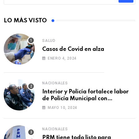
LO MÁS VISTO
SALUD
Casos de Covid en alza
ENERO 4, 2024
NACIONALES
Interior y Policía fortalece labor
de Policía Municipal con
formación de agentes
MAYO 10, 2024
NACIONALES
PRM tiene todo listo para