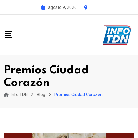
S
agosto 9, 2026
k
i
p
t
o
c
o
Premios Ciudad
n
Corazón
t
e
Info TDN
Blog
Premios Ciudad Corazón
n
t