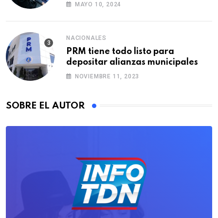
formación de agentes
MAYO 10, 2024
NACIONALES
PRM tiene todo listo para
depositar alianzas municipales
NOVIEMBRE 11, 2023
SOBRE EL AUTOR