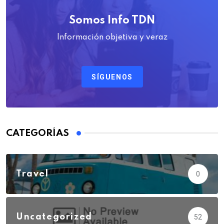
Somos Info TDN
Información objetiva y veraz
SÍGUENOS
CATEGORÍAS
Travel
0
Uncategorized
52