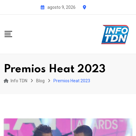
S
agosto 9, 2026
k
i
p
t
o
c
o
Premios Heat 2023
n
t
Info TDN
Blog
Premios Heat 2023
e
n
t