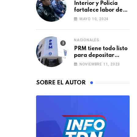
Interior y Policía
fortalece labor de
Policía Municipal
MAYO 10, 2024
con formación de
agentes
NACIONALES
PRM tiene todo listo
para depositar
alianzas municipales
NOVIEMBRE 11, 2023
SOBRE EL AUTOR