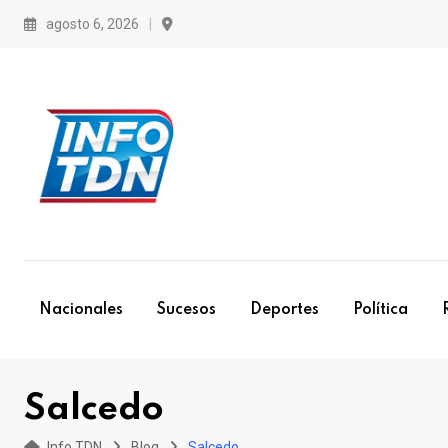
S
agosto 6, 2026
k
i
p
t
o
c
o
n
t
e
Nacionales
Sucesos
Deportes
Política
n
t
Salcedo
Info TDN
Blog
Salcedo