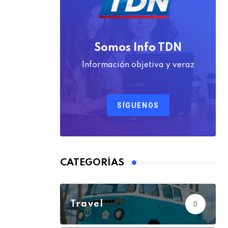
Somos Info TDN
Información objetiva y veraz
SÍGUENOS
CATEGORÍAS
Travel
0