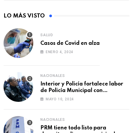
LO MÁS VISTO
SALUD
Casos de Covid en alza
ENERO 4, 2024
NACIONALES
Interior y Policía fortalece labor
de Policía Municipal con
formación de agentes
MAYO 10, 2024
NACIONALES
PRM tiene todo listo para