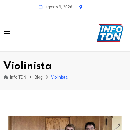
S
agosto 9, 2026
k
i
p
t
o
c
o
Violinista
n
t
Info TDN
Blog
Violinista
e
n
t