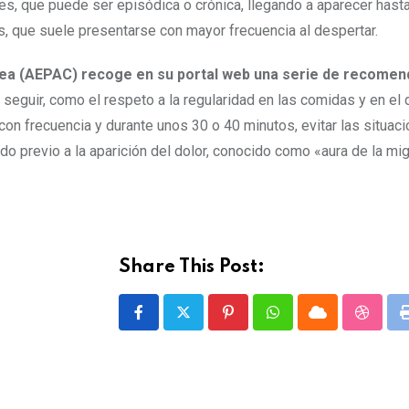
es, que puede ser episódica o crónica, llegando a aparecer hasta
s, que suele presentarse con mayor frecuencia al despertar.
alea (AEPAC) recoge en su portal web una serie de recome
e seguir, como el respeto a la regularidad en las comidas y en el
 con frecuencia y durante unos 30 o 40 minutos, evitar las situac
do previo a la aparición del dolor, conocido como «aura de la mig
Share This Post:
P
W
C
S
i
h
l
t
n
a
o
u
t
t
u
m