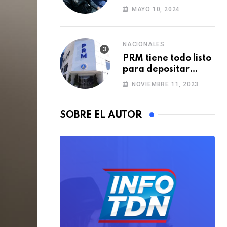
Policía Municipal
MAYO 10, 2024
E
con formación de
m
agentes
a
NACIONALES
i
PRM tiene todo listo
l
para depositar
alianzas municipales
NOVIEMBRE 11, 2023
SOBRE EL AUTOR