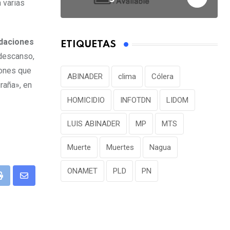
 varias
ndaciones
ETIQUETAS
 descanso,
iones que
ABINADER
clima
Cólera
raña», en
HOMICIDIO
INFOTDN
LIDOM
LUIS ABINADER
MP
MTS
Muerte
Muertes
Nagua
ONAMET
PLD
PN
P
S
r
h
i
a
n
r