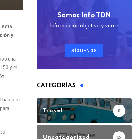
Somos Info TDN
 esta
Información objetiva y veraz
ción y
SÍGUENOS
nos una
l 50 y el
ión
CATEGORÍAS
 hasta el
 para
Travel
0
 su
Uncategorized
52