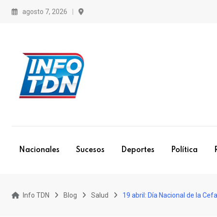
S
agosto 7, 2026
k
i
p
t
o
c
o
n
t
e
Nacionales
Sucesos
Deportes
Política
n
t
Info TDN
Blog
Salud
19 abril: Día Nacional de la Cef