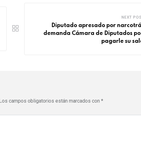
e
s
d
b
r
a
l
NEXT PO
e
p
e
Diputado apresado por narcotrá
s
p
U
demanda Cámara de Diputados po
t
p
pagarle su sal
o
n
Los campos obligatorios están marcados con
*