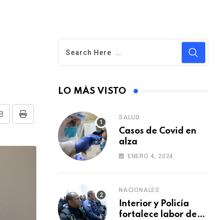
LO MÁS VISTO
SALUD
S
P
Casos de Covid en
h
r
alza
a
i
ENERO 4, 2024
r
n
e
t
v
NACIONALES
i
Interior y Policía
fortalece labor de
a