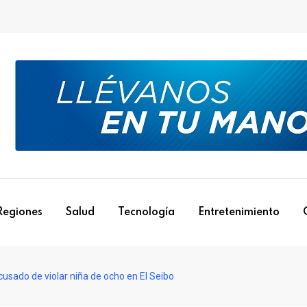
Regiones
Salud
Tecnología
Entretenimiento
usado de violar niña de ocho en El Seibo