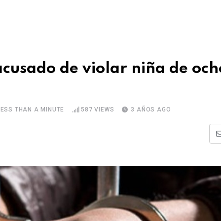
cusado de violar niña de och
LESS THAN A MINUTE
587
VIEWS
3 AÑOS AGO