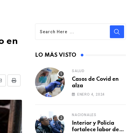
o en
LO MÁS VISTO
SALUD
Casos de Covid en
S
P
alza
h
r
ENERO 4, 2024
a
i
r
n
NACIONALES
e
t
Interior y Policía
v
fortalece labor de