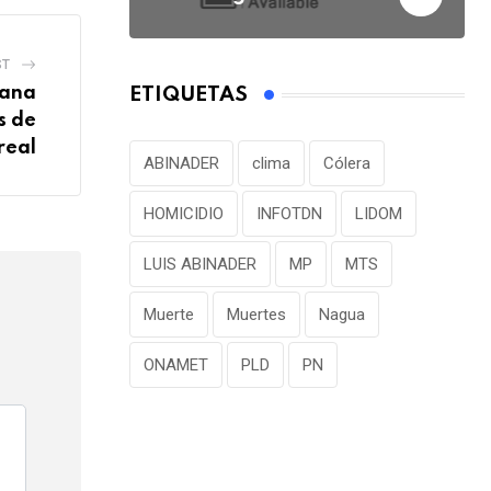
t
e
v
ST
i
uana
ETIQUETAS
a
s de
E
real
ABINADER
clima
Cólera
m
a
HOMICIDIO
INFOTDN
LIDOM
i
LUIS ABINADER
MP
MTS
l
Muerte
Muertes
Nagua
ONAMET
PLD
PN