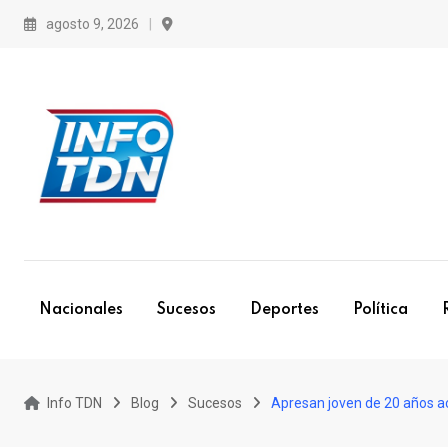
S
agosto 9, 2026
k
i
p
t
o
c
o
n
t
e
Nacionales
Sucesos
Deportes
Política
n
t
Info TDN
Blog
Sucesos
Apresan joven de 20 años ac