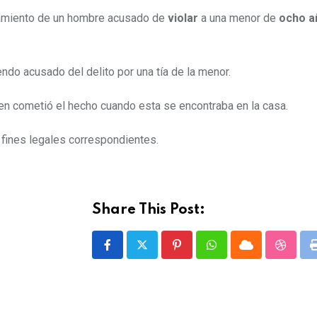
samiento de un hombre acusado de
violar
a una menor de
ocho a
endo acusado del delito por una tía de la menor.
oven cometió el hecho cuando esta se encontraba en la casa.
s fines legales correspondientes.
Share This Post:
P
W
C
S
i
h
l
t
n
a
o
u
t
t
u
m