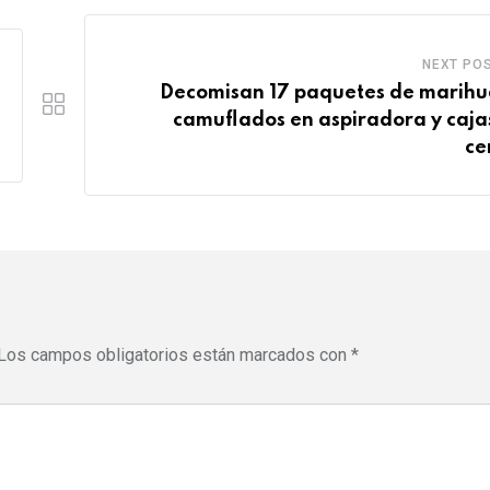
e
s
d
b
r
a
l
NEXT PO
e
p
e
Decomisan 17 paquetes de marih
s
p
U
camuflados en aspiradora y caja
t
p
ce
o
n
Los campos obligatorios están marcados con
*