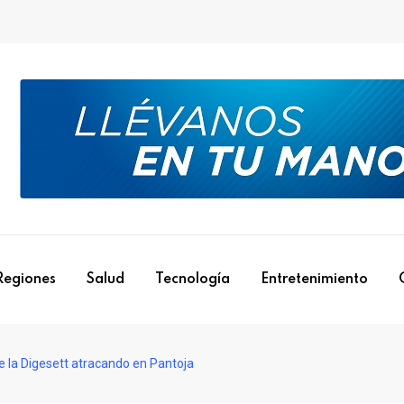
Regiones
Salud
Tecnología
Entretenimiento
e la Digesett atracando en Pantoja