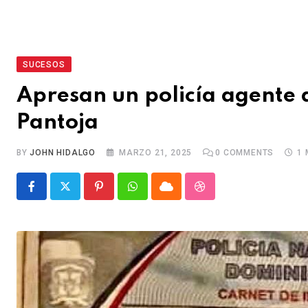
SUCESOS
Apresan un policía agente 
Pantoja
BY
JOHN HIDALGO
MARZO 21, 2025
0
COMMENTS
1 
P
W
C
S
i
h
l
t
n
a
o
u
t
t
u
m
e
s
d
b
r
a
l