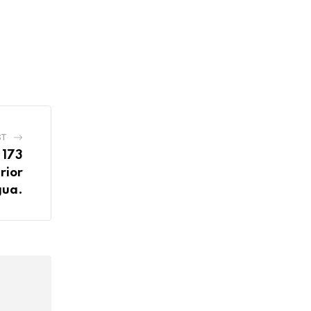
ST
 173
rior
gua.