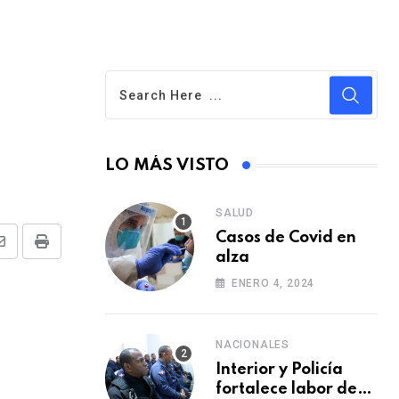
LO MÁS VISTO
SALUD
Casos de Covid en
S
P
alza
h
r
ENERO 4, 2024
a
i
r
n
NACIONALES
e
t
Interior y Policía
v
fortalece labor de