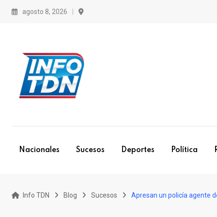
S
agosto 8, 2026
k
i
p
t
o
c
o
n
t
e
Nacionales
Sucesos
Deportes
Política
n
t
Info TDN
Blog
Sucesos
Apresan un policía agente d