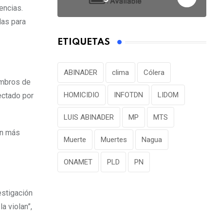
encias.
las para
ETIQUETAS
ABINADER
clima
Cólera
embros de
HOMICIDIO
INFOTDN
LIDOM
ectado por
LUIS ABINADER
MP
MTS
en más
Muerte
Muertes
Nagua
ONAMET
PLD
PN
estigación
a violan”,