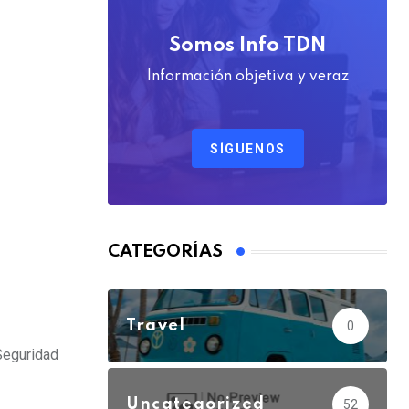
Somos Info TDN
Información objetiva y veraz
SÍGUENOS
CATEGORÍAS
Travel
0
Seguridad
Uncategorized
52