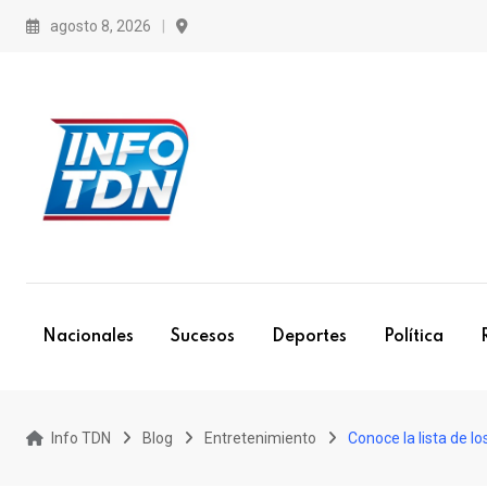
S
agosto 8, 2026
k
i
p
t
o
c
o
n
t
e
Nacionales
Sucesos
Deportes
Política
n
t
Info TDN
Blog
Entretenimiento
Conoce la lista de 