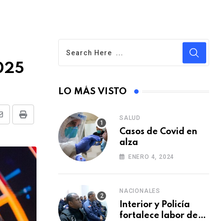
2025
LO MÁS VISTO
SALUD
S
P
Casos de Covid en
h
r
alza
a
i
ENERO 4, 2024
r
n
e
t
v
NACIONALES
i
Interior y Policía
fortalece labor de
a