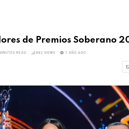
adores de Premios Soberano 
MINUTES READ
882
VIEWS
1 AÑO AGO