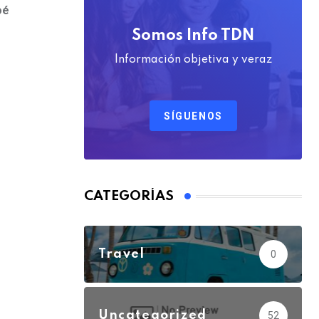
oé
Somos Info TDN
Información objetiva y veraz
SÍGUENOS
CATEGORÍAS
Travel
0
Uncategorized
52