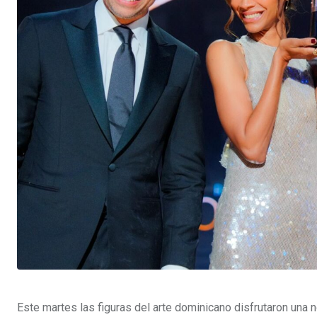
t
p
o
n
Este martes las figuras del arte dominicano disfrutaron una