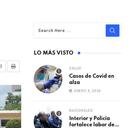
LO MÁS VISTO
SALUD
S
P
Casos de Covid en
h
r
alza
a
i
ENERO 4, 2024
r
n
e
t
v
NACIONALES
i
Interior y Policía
fortalece labor de
a