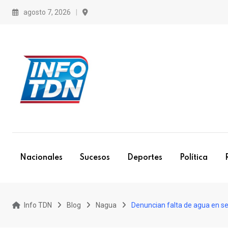
S
agosto 7, 2026
k
i
p
t
o
c
o
n
t
e
Nacionales
Sucesos
Deportes
Política
n
t
Info TDN
Blog
Nagua
Denuncian falta de agua en s