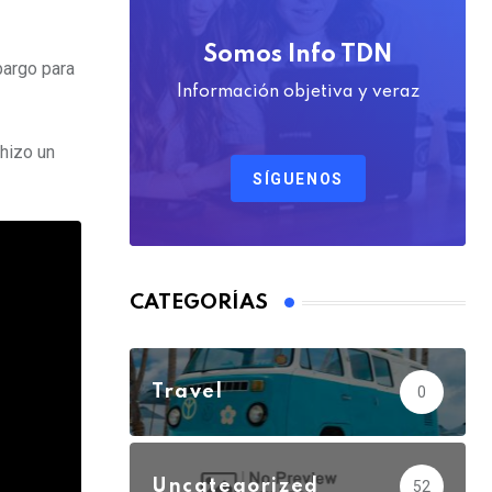
Somos Info TDN
bargo para
Información objetiva y veraz
 hizo un
SÍGUENOS
CATEGORÍAS
Travel
0
Uncategorized
52