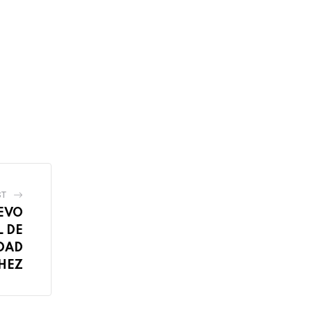
ST
UEVO
L DE
DAD
HEZ