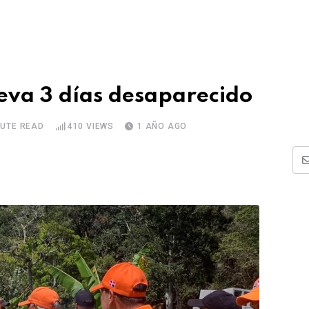
leva 3 días desaparecido
NUTE READ
410
VIEWS
1 AÑO AGO