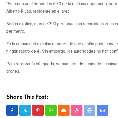
“Estamos aquí desde las 6:30 de la mañana esperando, pero 
Alberto Rivas, residente en el área.
Según explicó, más de 200 personas han recorrido la zona en
perímetro.
En la comunidad circulan rumores de que el niño pudo haber 
ningún rastro de él. Sin embargo, las autoridades no han con
Para reforzar la búsqueda, se sumaron dos unidades caninas
drones.
Share This Post:
P
W
C
S
P
S