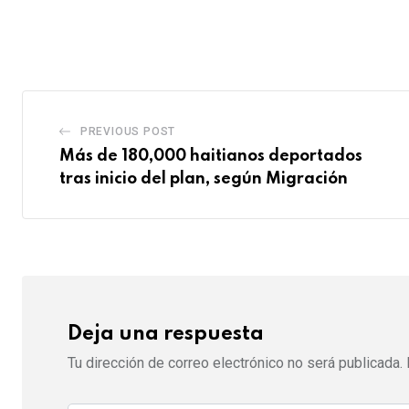
i
h
l
t
r
h
n
a
o
u
i
a
t
t
u
m
n
r
e
s
d
b
t
e
r
a
l
v
PREVIOUS POST
e
p
e
i
Más de 180,000 haitianos deportados
s
p
U
a
tras inicio del plan, según Migración
t
p
E
o
m
n
a
i
l
Deja una respuesta
Tu dirección de correo electrónico no será publicada.