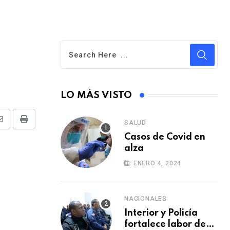
LO MÁS VISTO
SALUD
S
P
Casos de Covid en
h
r
alza
a
i
ENERO 4, 2024
r
n
e
t
v
NACIONALES
i
Interior y Policía
fortalece labor de
a