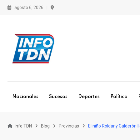
S
agosto 6, 2026
k
i
p
t
o
c
o
n
t
e
Nacionales
Sucesos
Deportes
Política
n
t
Info TDN
Blog
Provincias
El niño Roldany Calderón l