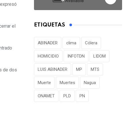
, expresó
ETIQUETAS
errar el
ABINADER
clima
Cólera
ntrado
HOMICIDIO
INFOTDN
LIDOM
LUIS ABINADER
MP
MTS
ás de dos
Muerte
Muertes
Nagua
ONAMET
PLD
PN