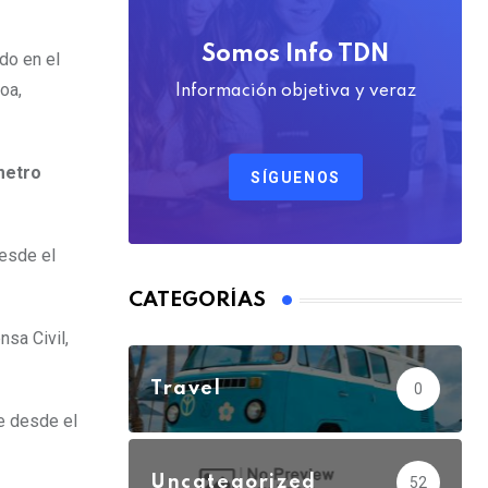
Somos Info TDN
do en el
oa,
Información objetiva y veraz
metro
SÍGUENOS
desde el
CATEGORÍAS
nsa Civil,
Travel
0
e desde el
Uncategorized
52