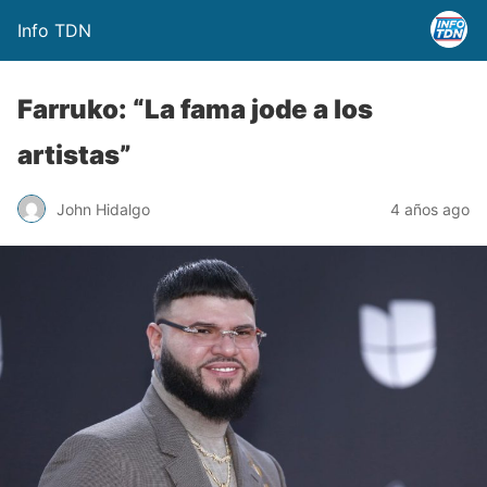
Info TDN
Farruko: “La fama jode a los
artistas”
John Hidalgo
4 años ago