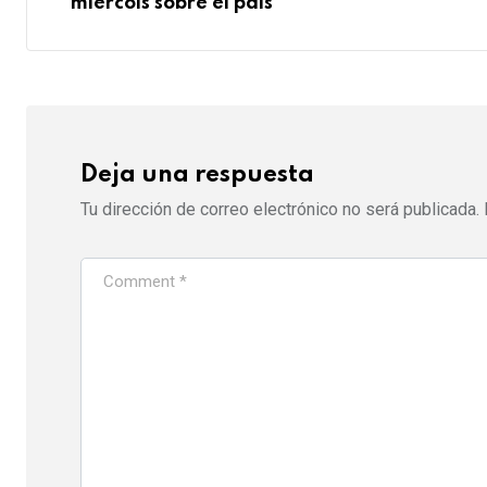
s
p
U
a
miércols sobre el país
t
p
E
o
m
n
a
i
l
Deja una respuesta
Tu dirección de correo electrónico no será publicada.