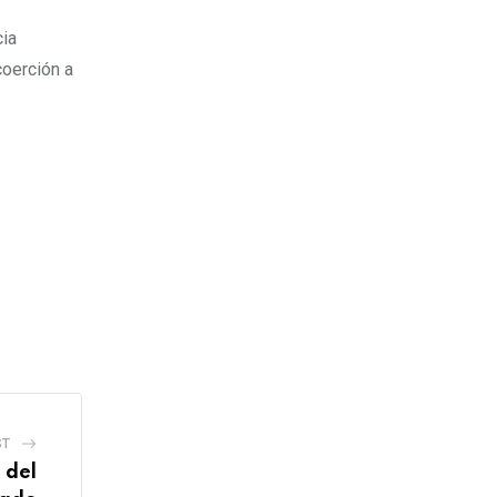
cia
coerción a
ST
 del