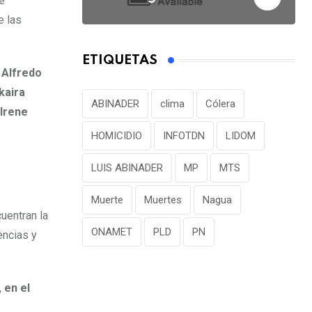
e
e las
ETIQUETAS
 Alfredo
kaira
ABINADER
clima
Cólera
 Irene
HOMICIDIO
INFOTDN
LIDOM
LUIS ABINADER
MP
MTS
Muerte
Muertes
Nagua
uentran la
ONAMET
PLD
PN
encias y
 en el