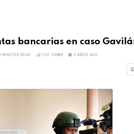
ntas bancarias en caso Gavil
2 MINUTES READ
1321
VIEWS
3 AÑOS AGO