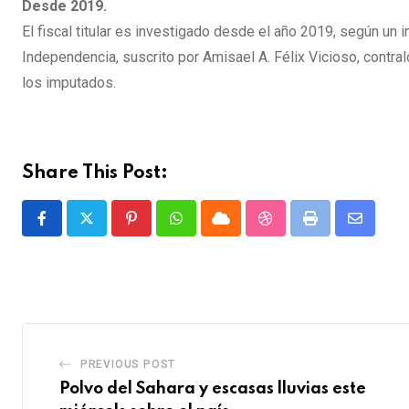
Desde 2019.
El fiscal titular es investigado desde el año 2019, según un i
Independencia, suscrito por Amisael A. Félix Vicioso, contra
los imputados.
Share This Post:
P
W
C
S
P
S
i
h
l
t
r
h
n
a
o
u
i
a
t
t
u
m
n
r
e
s
d
b
t
e
r
a
l
v
PREVIOUS POST
e
p
e
i
Polvo del Sahara y escasas lluvias este