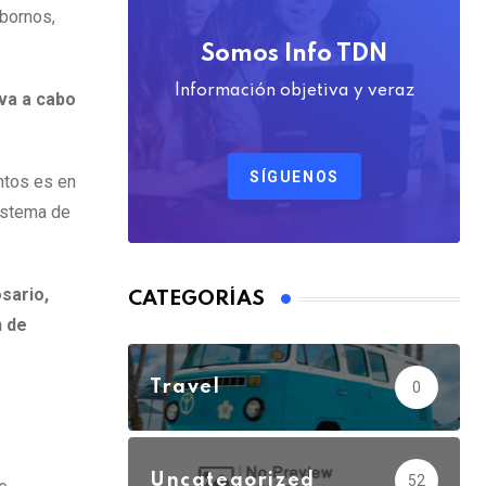
obornos,
Somos Info TDN
Información objetiva y veraz
eva a cabo
SÍGUENOS
untos es en
sistema de
sario,
CATEGORÍAS
n de
Travel
0
Uncategorized
52