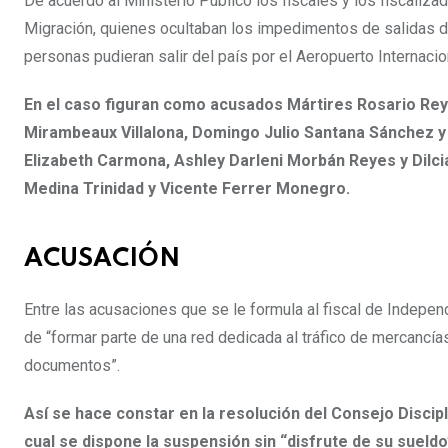
De acuerdo al Ministerio Público los fiscales y los fiscaliz
Migración, quienes ocultaban los impedimentos de salidas de
personas pudieran salir del país por el Aeropuerto Internaci
En el caso figuran como acusados Mártires Rosario Re
Mirambeaux Villalona, Domingo Julio Santana Sánchez y
Elizabeth Carmona, Ashley Darleni Morbán Reyes y Dilci
Medina Trinidad y Vicente Ferrer Monegro.
ACUSACIÓN
Entre las acusaciones que se le formula al fiscal de Indepe
de “formar parte de una red dedicada al tráfico de mercancía
documentos”.
Así se hace constar en la resolución del Consejo Discipl
cual se dispone la suspensión sin “disfrute de su sueldo