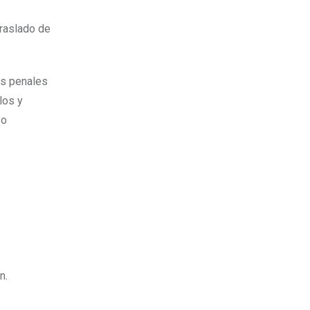
traslado de
os penales
los y
 o
n.