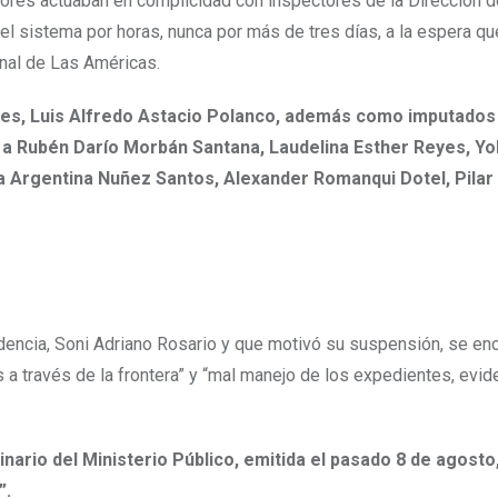
adores actuaban en complicidad con inspectores de la Dirección d
l sistema por horas, nunca por más de tres días, a la espera qu
onal de Las Américas.
yes, Luis Alfredo Astacio Polanco, además como imputados
 a Rubén Darío Morbán Santana, Laudelina Esther Reyes, Yo
a Argentina Nuñez Santos, Alexander Romanqui Dotel, Pilar
ndencia, Soni Adriano Rosario y que motivó su suspensión, se enc
s a través de la frontera” y “mal manejo de los expedientes, evid
inario del Ministerio Público, emitida el pasado 8 de agosto,
”.