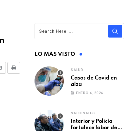
án
LO MÁS VISTO
SALUD
S
P
Casos de Covid en
h
r
alza
a
i
ENERO 4, 2024
r
n
e
t
v
NACIONALES
i
Interior y Policía
fortalece labor de
a