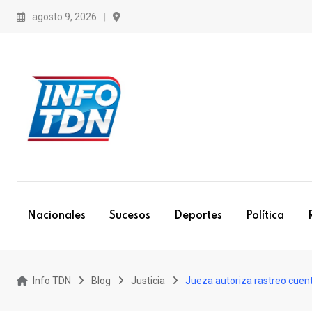
S
agosto 9, 2026
k
i
p
t
o
c
o
n
t
e
Nacionales
Sucesos
Deportes
Política
n
t
Info TDN
Blog
Justicia
Jueza autoriza rastreo cuen