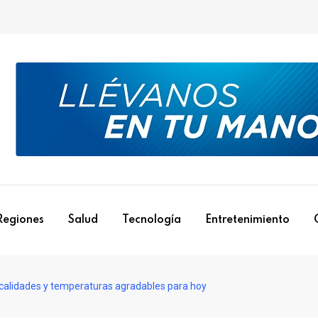
Regiones
Salud
Tecnología
Entretenimiento
ocalidades y temperaturas agradables para hoy