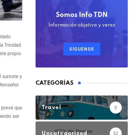
Somos Info TDN
Información objetiva y veraz
ntado
a Trinidad
SÍGUENOS
ste propio
l sureste y
CATEGORÍAS
 Monseñor
Travel
 prevé que
0
diendo ser
Uncategorized
52