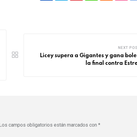
i
h
l
t
n
a
o
u
t
t
u
m
e
s
d
b
r
a
l
NEXT PO
e
p
e
Licey supera a Gigantes y gana bole
s
p
U
la final contra Estr
t
p
o
n
Los campos obligatorios están marcados con
*