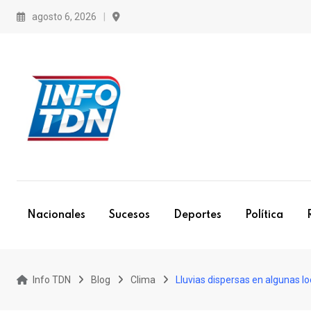
S
agosto 6, 2026
k
i
p
t
o
c
o
n
t
e
Nacionales
Sucesos
Deportes
Política
n
t
Info TDN
Blog
Clima
Lluvias dispersas en algunas l