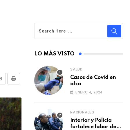
LO MÁS VISTO
SALUD
Casos de Covid en
S
P
alza
h
r
ENERO 4, 2024
a
i
r
n
NACIONALES
e
t
Interior y Policía
v
fortalece labor de