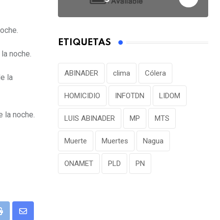
noche.
ETIQUETAS
la noche.
ABINADER
clima
Cólera
e la
HOMICIDIO
INFOTDN
LIDOM
 la noche.
LUIS ABINADER
MP
MTS
Muerte
Muertes
Nagua
ONAMET
PLD
PN
P
S