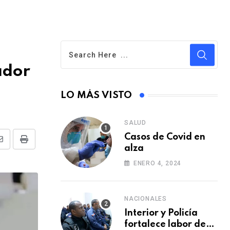
ador
LO MÁS VISTO
SALUD
Casos de Covid en
S
P
alza
h
r
ENERO 4, 2024
a
i
r
n
NACIONALES
e
t
Interior y Policía
v
fortalece labor de