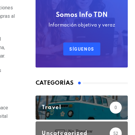
aciones
Somos Info TDN
pras al
Información objetiva y veraz
l
na,
SÍGUENOS
ar.
s
CATEGORÍAS
Travel
hace
0
ital
Uncategorized
52