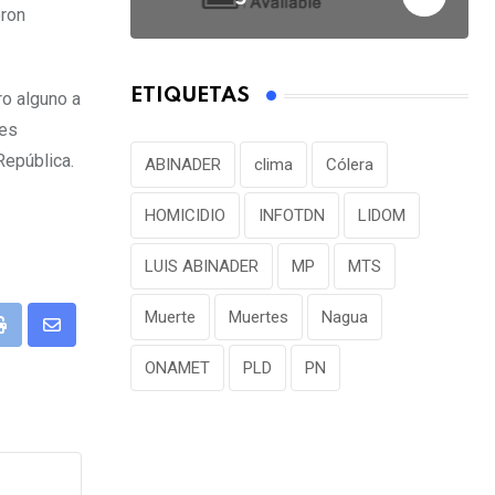
eron
ETIQUETAS
ro alguno a
res
República.
ABINADER
clima
Cólera
HOMICIDIO
INFOTDN
LIDOM
LUIS ABINADER
MP
MTS
Muerte
Muertes
Nagua
P
S
ONAMET
PLD
PN
r
h
i
a
n
r
t
e
v