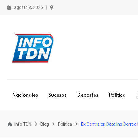
S
agosto 8, 2026
k
i
p
t
o
c
o
n
t
e
Nacionales
Sucesos
Deportes
Política
n
t
Info TDN
Blog
Política
Ex Contralor, Catalino Corre