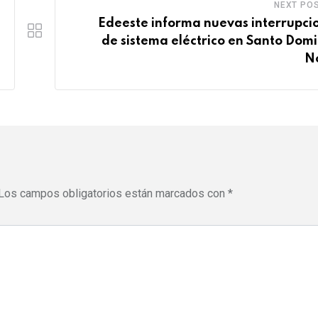
NEXT PO
e
p
e
Edeeste informa nuevas interrupci
s
p
U
de sistema eléctrico en Santo Dom
t
p
N
o
n
Los campos obligatorios están marcados con
*