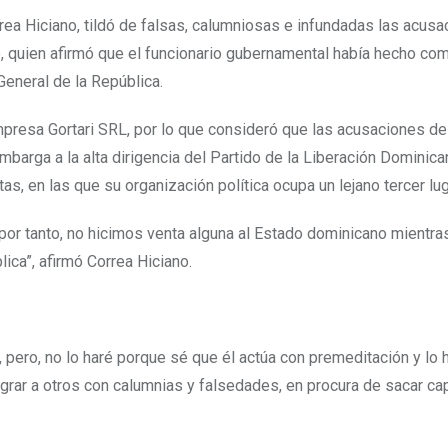
rrea Hiciano, tildó de falsas, calumniosas e infundadas las acus
, quien afirmó que el funcionario gubernamental había hecho com
 General de la República.
presa Gortari SRL, por lo que consideró que las acusaciones de
arga a la alta dirigencia del Partido de la Liberación Dominica
, en las que su organización política ocupa un lejano tercer lug
 por tanto, no hicimos venta alguna al Estado dominicano mientra
ica”, afirmó Correa Hiciano.
, pero, no lo haré porque sé que él actúa con premeditación y lo 
igrar a otros con calumnias y falsedades, en procura de sacar cap