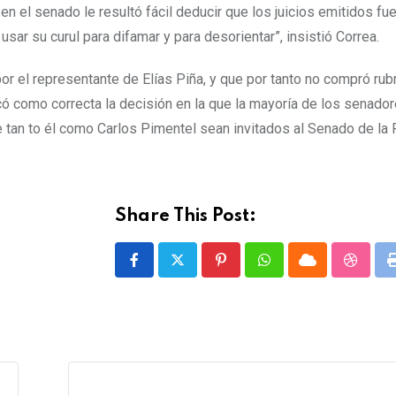
en el senado le resultó fácil deducir que los juicios emitidos fu
sar su curul para difamar y para desorientar”, insistió Correa.
or el representante de Elías Piña, y que por tanto no compró rub
có como correcta la decisión en la que la mayoría de los senado
 tan to él como Carlos Pimentel sean invitados al Senado de la 
Share This Post:
P
W
C
S
i
h
l
t
n
a
o
u
t
t
u
m
e
s
d
b
r
a
l