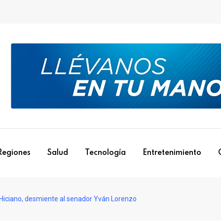
Regiones
Salud
Tecnología
Entretenimiento
a Hiciano, desmiente al senador Yván Lorenzo