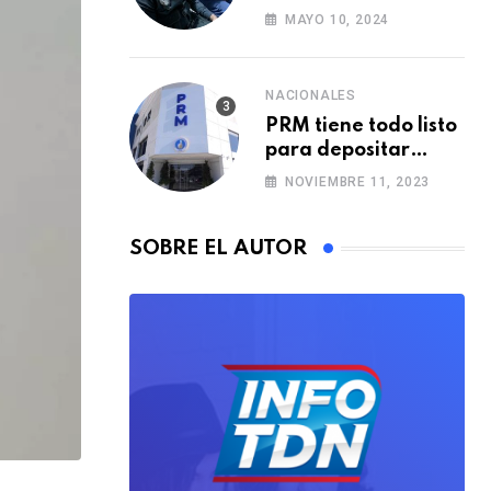
i
Policía Municipal
MAYO 10, 2024
a
con formación de
agentes
E
m
NACIONALES
PRM tiene todo listo
a
para depositar
i
alianzas municipales
NOVIEMBRE 11, 2023
l
SOBRE EL AUTOR