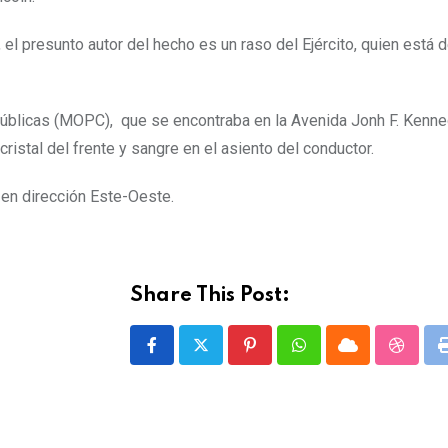
 el presunto autor del hecho es un raso del Ejército, quien está 
úblicas (MOPC), que se encontraba en la Avenida Jonh F. Kenne
ristal del frente y sangre en el asiento del conductor.
en dirección Este-Oeste.
Share This Post:
P
W
C
S
i
h
l
t
n
a
o
u
t
t
u
m