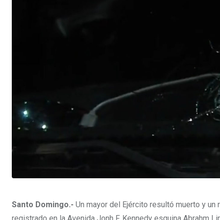
e
p
e
s
p
U
t
p
o
n
Santo Domingo.-
Un mayor del Ejército resultó muerto y un r
registrado en la Avenida Jonh F. Kennedy esquina Abrahm Lin