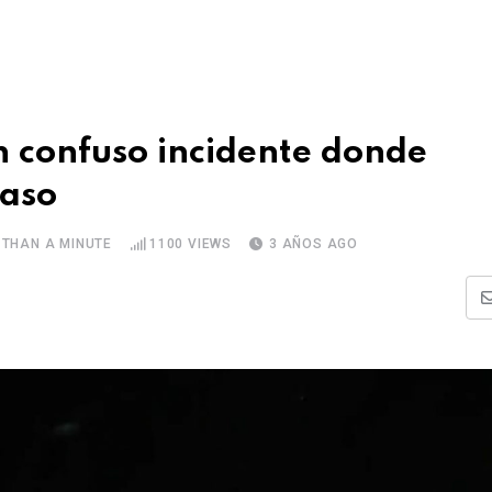
n confuso incidente donde
raso
 THAN A MINUTE
1100
VIEWS
3 AÑOS AGO