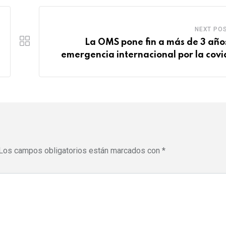
e
s
d
b
r
a
l
NEXT PO
e
p
e
La OMS pone fin a más de 3 año
s
p
U
emergencia internacional por la covi
t
p
o
n
Los campos obligatorios están marcados con
*