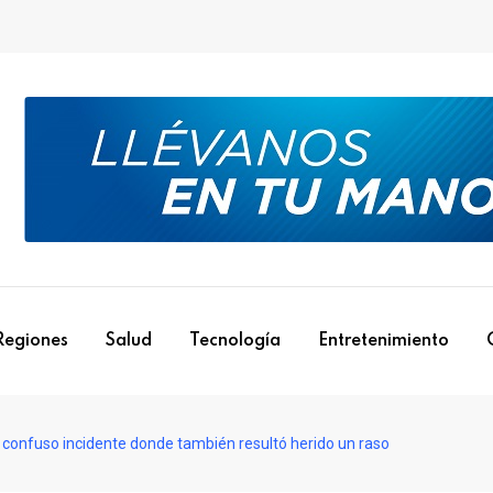
Regiones
Salud
Tecnología
Entretenimiento
 confuso incidente donde también resultó herido un raso