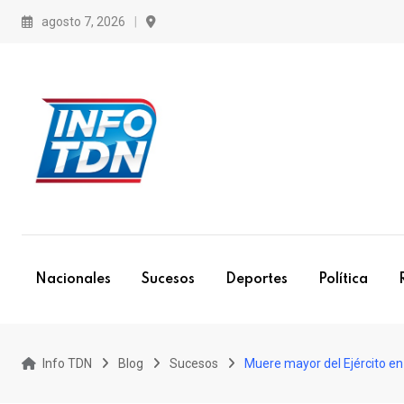
S
agosto 7, 2026
k
i
p
t
o
c
o
n
t
e
Nacionales
Sucesos
Deportes
Política
n
t
Info TDN
Blog
Sucesos
Muere mayor del Ejército en