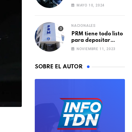
i
Policía Municipal
MAYO 10, 2024
a
con formación de
agentes
E
m
NACIONALES
PRM tiene todo listo
a
para depositar
i
alianzas municipales
NOVIEMBRE 11, 2023
l
SOBRE EL AUTOR