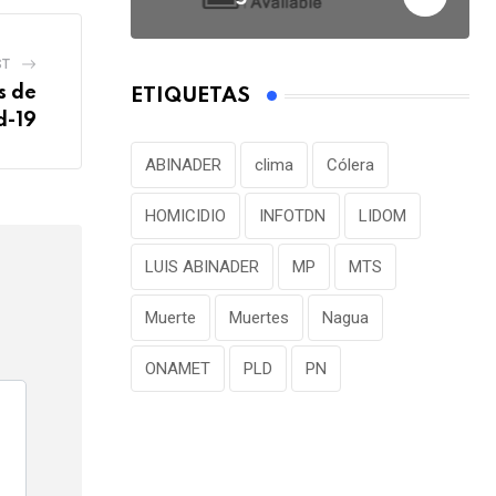
t
e
v
ST
i
s de
ETIQUETAS
a
d-19
E
ABINADER
clima
Cólera
m
a
HOMICIDIO
INFOTDN
LIDOM
i
LUIS ABINADER
MP
MTS
l
Muerte
Muertes
Nagua
ONAMET
PLD
PN