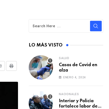
LO MÁS VISTO
SALUD
Casos de Covid en
S
P
alza
h
r
ENERO 4, 2024
a
i
r
n
NACIONALES
e
t
Interior y Policía
v
fortalece labor de