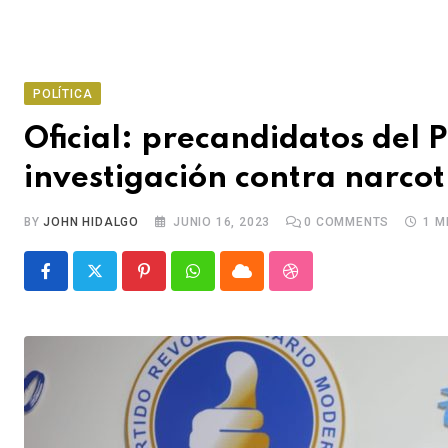
POLÍTICA
Oficial: precandidatos del
investigación contra narcot
BY
JOHN HIDALGO
JUNIO 16, 2023
0
COMMENTS
1 M
P
W
C
S
i
h
l
t
n
a
o
u
t
t
u
m
e
s
d
b
r
a
l