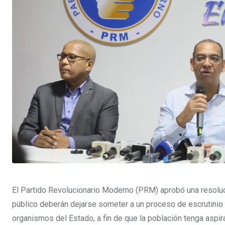
e
p
e
s
p
U
t
p
o
n
El Partido Revolucionario Moderno (PRM) aprobó una resoluc
público deberán dejarse someter a un proceso de escrutinio 
organismos del Estado, a fin de que la población tenga aspir