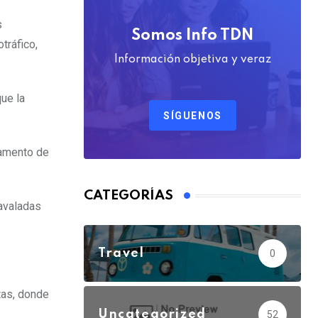
s
Somos Info TDN
tráfico,
Información objetiva y veraz
ue la
SÍGUENOS
lamento de
CATEGORÍAS
 avaladas
Travel
0
tas, donde
Uncategorized
52