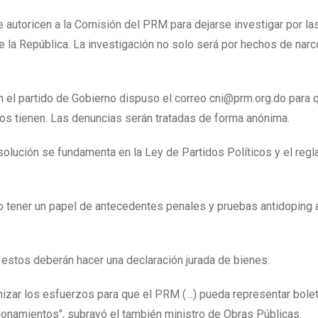
 autoricen a la Comisión del PRM para dejarse investigar por la
la República. La investigación no solo será por hechos de narco
n el partido de Gobierno dispuso el correo cni@prm.org.do para q
 los tienen. Las denuncias serán tratadas de forma anónima.
solución se fundamenta en la Ley de Partidos Políticos y el reg
mo tener un papel de antecedentes penales y pruebas antidoping
estos deberán hacer una declaración jurada de bienes.
mizar los esfuerzos para que el PRM (…) pueda representar bole
ionamientos", subrayó el también ministro de Obras Públicas.