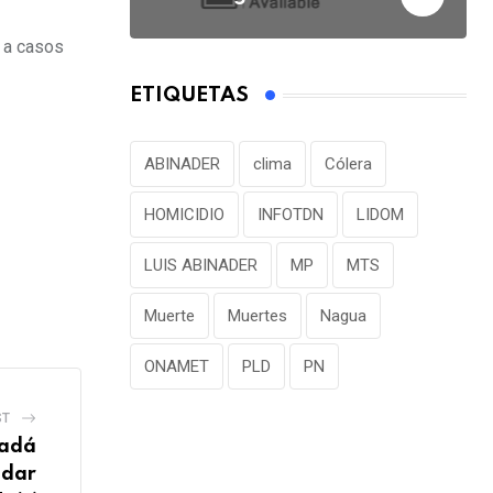
e a casos
ETIQUETAS
ABINADER
clima
Cólera
HOMICIDIO
INFOTDN
LIDOM
LUIS ABINADER
MP
MTS
Muerte
Muertes
Nagua
ONAMET
PLD
PN
ST
nadá
udar