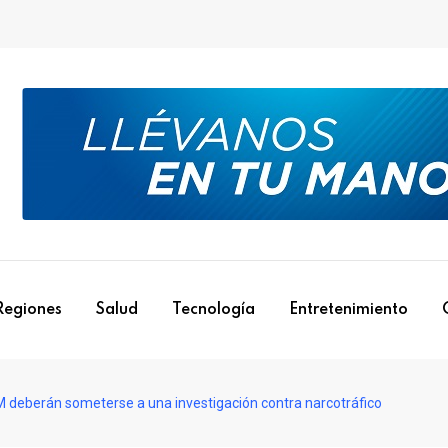
Regiones
Salud
Tecnología
Entretenimiento
RM deberán someterse a una investigación contra narcotráfico