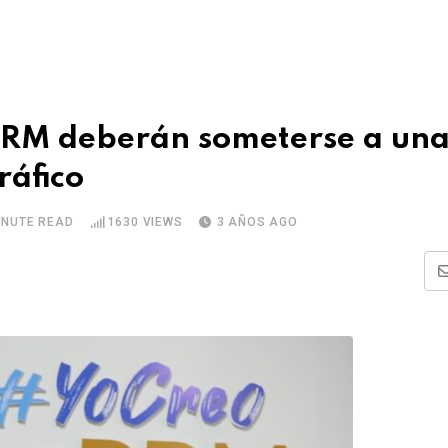
 PRM deberán someterse a un
ráfico
INUTE READ
1630
VIEWS
3 AÑOS AGO