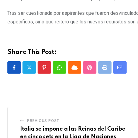
Tras ser cuestionada por aspirantes que fueron desvinculado
específicos, sino que reiteró que los nuevos requisitos son a
Share This Post:
P
W
C
S
P
S
i
h
l
t
r
h
n
a
o
u
i
a
t
t
u
m
n
r
e
s
d
b
t
e
r
a
l
v
PREVIOUS POST
e
p
e
i
Italia se impone a las Reinas del Caribe
s
p
U
a
en cinco sets en la Liga de Naciones