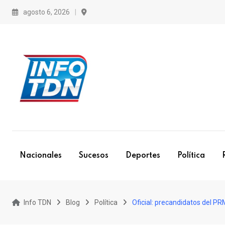
S
agosto 6, 2026
k
i
p
t
o
c
o
n
t
e
Nacionales
Sucesos
Deportes
Política
n
t
Info TDN
Blog
Política
Oficial: precandidatos del P