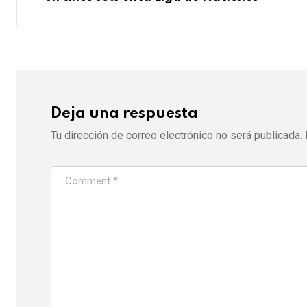
t
p
E
o
m
n
a
i
l
Deja una respuesta
Tu dirección de correo electrónico no será publicada.