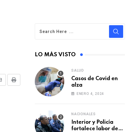
a
LO MÁS VISTO
SALUD
Casos de Covid en
S
P
alza
h
r
ENERO 4, 2024
a
i
r
n
NACIONALES
e
t
Interior y Policía
v
fortalece labor de