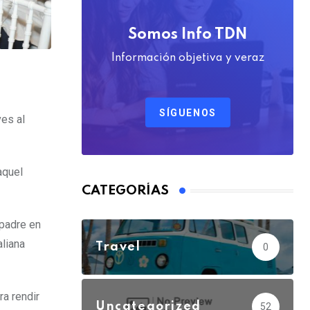
Somos Info TDN
Información objetiva y veraz
SÍGUENOS
ves al
aquel
CATEGORÍAS
 padre en
aliana
Travel
0
ra rendir
Uncategorized
52