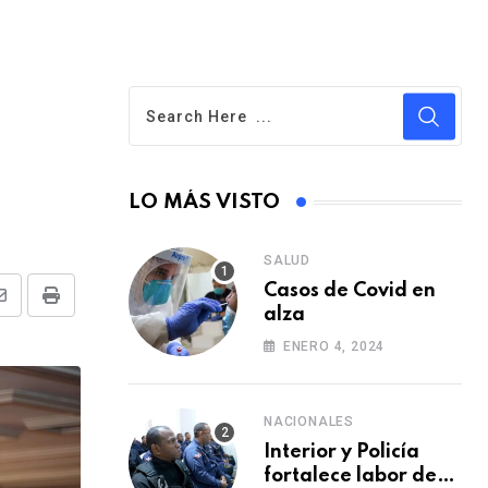
LO MÁS VISTO
SALUD
Casos de Covid en
S
P
alza
h
r
ENERO 4, 2024
a
i
r
n
NACIONALES
e
t
Interior y Policía
v
fortalece labor de