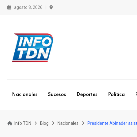
S
agosto 8, 2026
k
i
p
t
o
c
o
n
t
e
Nacionales
Sucesos
Deportes
Política
n
t
Info TDN
Blog
Nacionales
Presidente Abinader asi