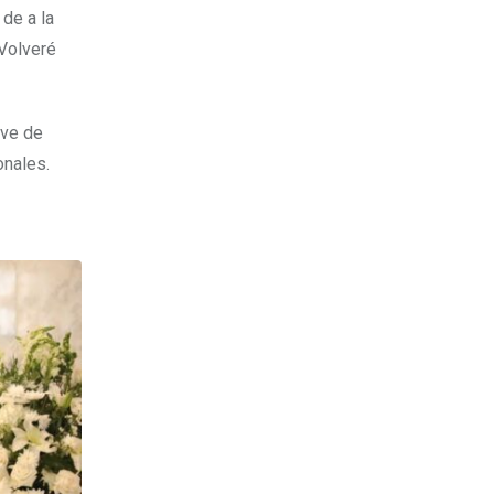
de a la
 Volveré
Ave de
onales.