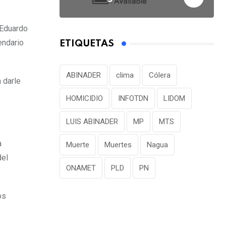
 Eduardo
endario
ETIQUETAS
ABINADER
clima
Cólera
 darle
HOMICIDIO
INFOTDN
LIDOM
LUIS ABINADER
MP
MTS
a
Muerte
Muertes
Nagua
del
ONAMET
PLD
PN
os