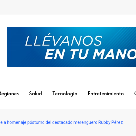
Regiones
Salud
Tecnología
Entretenimiento
ste a homenaje póstumo del destacado merenguero Rubby Pérez