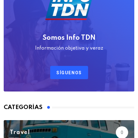
Somos Info TDN
Información objetiva y veraz
SÍGUENOS
CATEGORÍAS
Travel
0