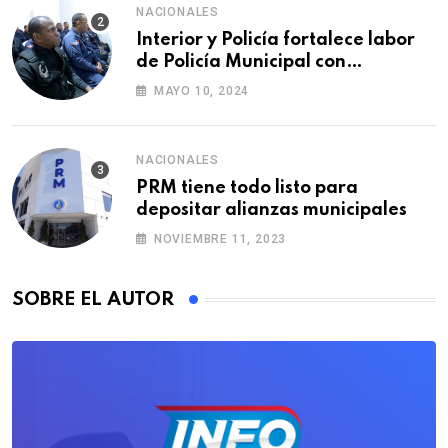
NACIONALES
Interior y Policía fortalece labor
de Policía Municipal con
formación de agentes
MAYO 10, 2024
NACIONALES
PRM tiene todo listo para
depositar alianzas municipales
NOVIEMBRE 11, 2023
SOBRE EL AUTOR