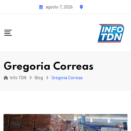
S
agosto 7, 2026
k
i
p
t
o
c
o
Gregoria Correas
n
t
Info TDN
Blog
Gregoria Correas
e
n
t