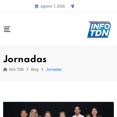
S
agosto 7, 2026
k
i
p
t
o
c
o
Jornadas
n
t
Info TDN
Blog
Jornadas
e
n
t