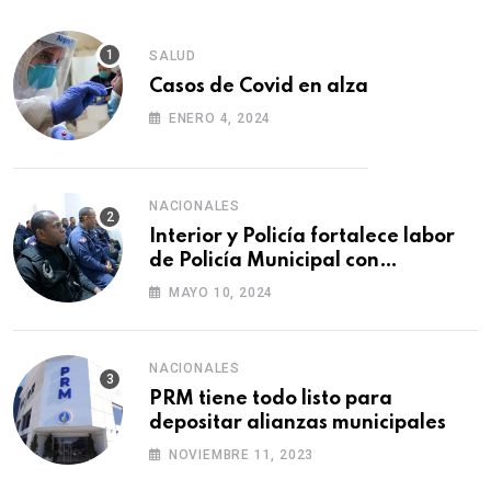
SALUD
Casos de Covid en alza
ENERO 4, 2024
NACIONALES
Interior y Policía fortalece labor
de Policía Municipal con
formación de agentes
MAYO 10, 2024
NACIONALES
PRM tiene todo listo para
depositar alianzas municipales
NOVIEMBRE 11, 2023