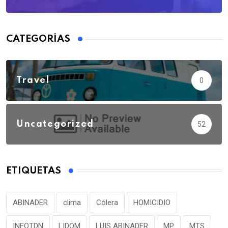
CATEGORÍAS
Travel
0
Uncategorized
52
ETIQUETAS
ABINADER
clima
Cólera
HOMICIDIO
INFOTDN
LIDOM
LUIS ABINADER
MP
MTS