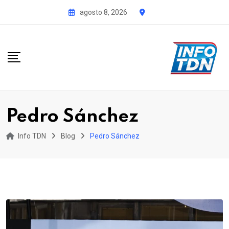
S
agosto 8, 2026
k
i
p
t
o
c
o
Pedro Sánchez
n
t
Info TDN
Blog
Pedro Sánchez
e
n
t