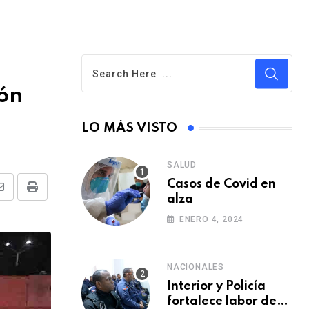
ión
LO MÁS VISTO
SALUD
Casos de Covid en
S
P
alza
h
r
ENERO 4, 2024
a
i
r
n
NACIONALES
e
t
Interior y Policía
v
fortalece labor de