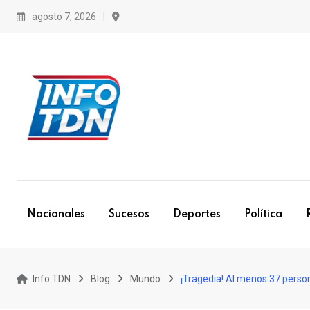
S
agosto 7, 2026
k
i
p
t
o
c
o
n
t
e
Nacionales
Sucesos
Deportes
Política
n
t
Info TDN
Blog
Mundo
¡Tragedia! Al menos 37 perso