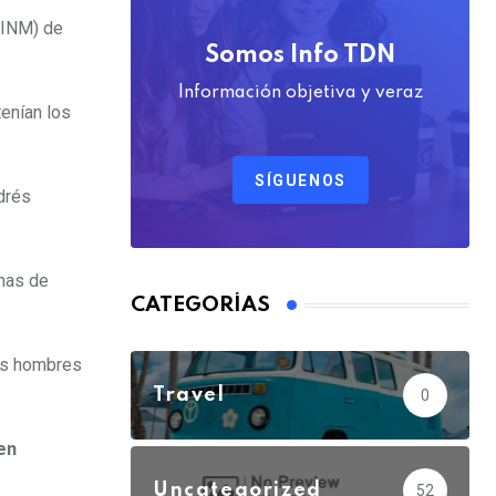
(INM) de
Somos Info TDN
Información objetiva y veraz
tenían los
SÍGUENOS
drés
enas de
CATEGORÍAS
los hombres
Travel
0
en
Uncategorized
52