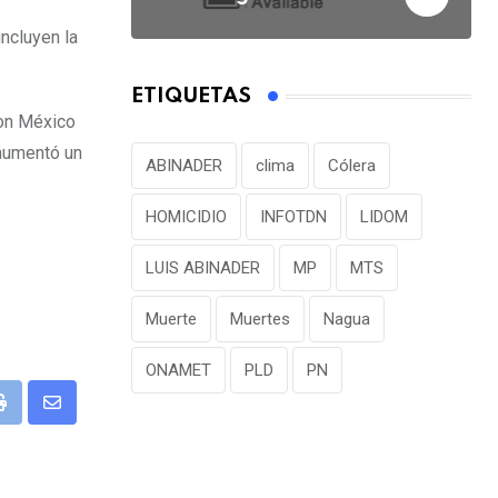
ncluyen la
ETIQUETAS
con México
 aumentó un
ABINADER
clima
Cólera
HOMICIDIO
INFOTDN
LIDOM
LUIS ABINADER
MP
MTS
Muerte
Muertes
Nagua
ONAMET
PLD
PN
P
S
r
h
i
a