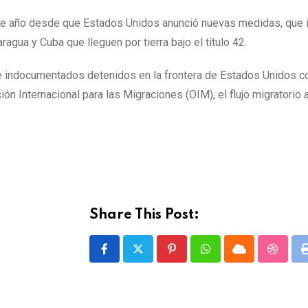
ste año desde que Estados Unidos anunció nuevas medidas, que i
agua y Cuba que lleguen por tierra bajo el título 42.
s de indocumentados detenidos en la frontera de Estados Unidos 
ión Internacional para las Migraciones (OIM), el flujo migratorio
Share This Post:
P
W
C
S
i
h
l
t
n
a
o
u