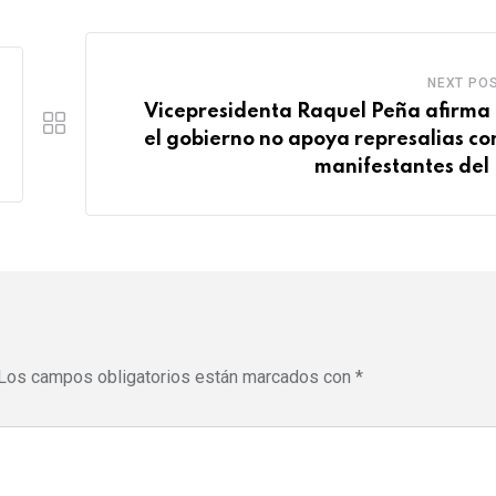
t
t
u
m
e
s
d
b
r
a
l
NEXT PO
e
p
e
Vicepresidenta Raquel Peña afirma
s
p
U
el gobierno no apoya represalias co
t
p
manifestantes del
o
n
Los campos obligatorios están marcados con
*