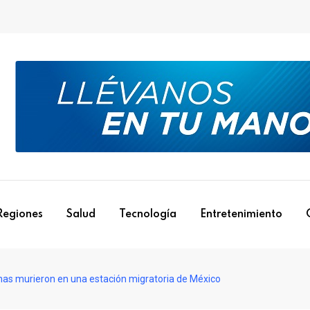
Regiones
Salud
Tecnología
Entretenimiento
nas murieron en una estación migratoria de México