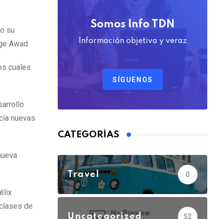
Somos Info TDN
do su
Información objetiva y veraz
rge Awad.
los cuales
SÍGUENOS
sarrollo
acia nuevas
CATEGORÍAS
nueva
Travel
0
élix
 clases de
Uncategorized
52