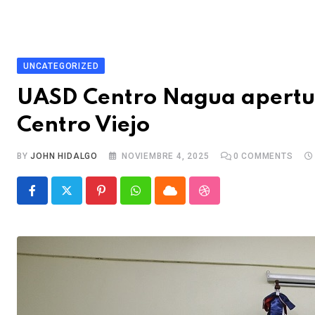
UNCATEGORIZED
UASD Centro Nagua apertura
Centro Viejo
BY
JOHN HIDALGO
NOVIEMBRE 4, 2025
0
COMMENTS
P
W
C
S
i
h
l
t
n
a
o
u
t
t
u
m
e
s
d
b
r
a
l