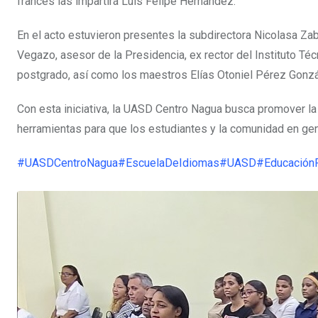
francés las impartirá Luis Felipe Hernández.
En el acto estuvieron presentes la subdirectora Nicolasa Zab
Vegazo, asesor de la Presidencia, ex rector del Instituto Té
postgrado, así como los maestros Elías Otoniel Pérez Gonzá
Con esta iniciativa, la UASD Centro Nagua busca promover la
herramientas para que los estudiantes y la comunidad en gen
#UASDCentroNagua
#EscuelaDeIdiomas
#UASD
#Educación