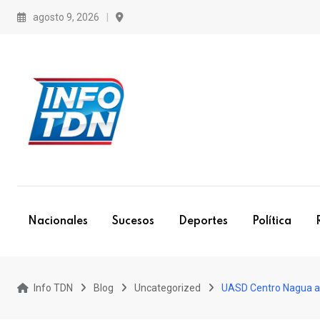
S
agosto 9, 2026
k
i
p
t
o
c
o
n
t
e
Nacionales
Sucesos
Deportes
Política
n
t
Info TDN
Blog
Uncategorized
UASD Centro Nagua ape