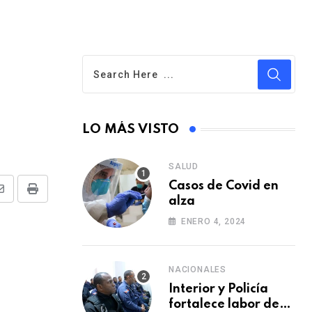
LO MÁS VISTO
SALUD
Casos de Covid en
S
P
alza
h
r
ENERO 4, 2024
a
i
r
n
NACIONALES
e
t
Interior y Policía
v
fortalece labor de