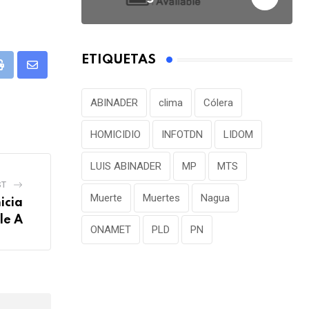
ETIQUETAS
P
S
r
h
ABINADER
clima
Cólera
i
a
n
r
HOMICIDIO
INFOTDN
LIDOM
t
e
LUIS ABINADER
MP
MTS
v
ST
i
Muerte
Muertes
Nagua
icia
a
ple A
E
ONAMET
PLD
PN
m
a
i
l