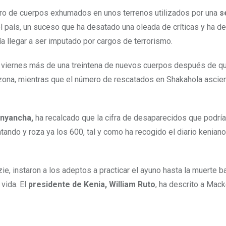
ro de cuerpos exhumados en unos terrenos utilizados por una
s
l país, un suceso que ha desatado una oleada de críticas y ha d
ía llegar a ser imputado por cargos de terrorismo.
ste viernes más de una treintena de nuevos cuerpos después de qu
zona, mientras que el número de rescatados en Shakahola ascie
Onyancha,
ha recalcado que la cifra de desaparecidos que podría
ando y roza ya los 600, tal y como ha recogido el diario keniano
, instaron a los adeptos a practicar el ayuno hasta la muerte ba
vida. El
presidente de Kenia, William Ruto
, ha descrito a Mac