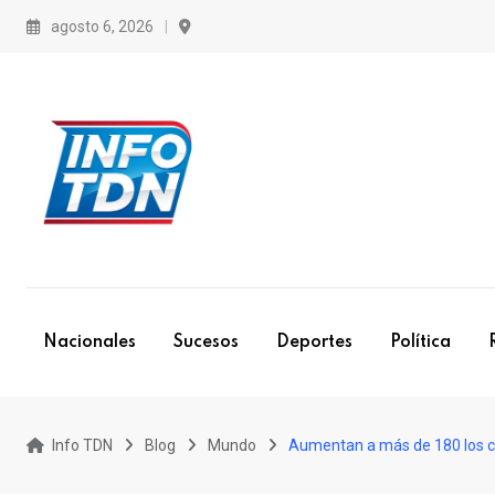
S
agosto 6, 2026
k
i
p
t
o
c
o
n
t
e
Nacionales
Sucesos
Deportes
Política
n
t
Info TDN
Blog
Mundo
Aumentan a más de 180 los ca