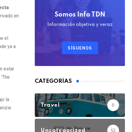
ecta
Somos Info TDN
erivado en
Información objetiva y veraz
e el
nde ya a
SÍGUENOS
n estar
 'The
CATEGORÍAS
jo la
Travel
0
kenzie
Uncategorized
52