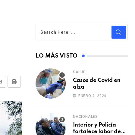
LO MÁS VISTO
SALUD
Casos de Covid en
S
P
alza
h
r
ENERO 4, 2024
a
i
r
n
NACIONALES
e
t
Interior y Policía
v
fortalece labor de