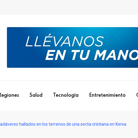
Regiones
Salud
Tecnología
Entretenimiento
dáveres hallados en los terrenos de una secta cristiana en Kenia