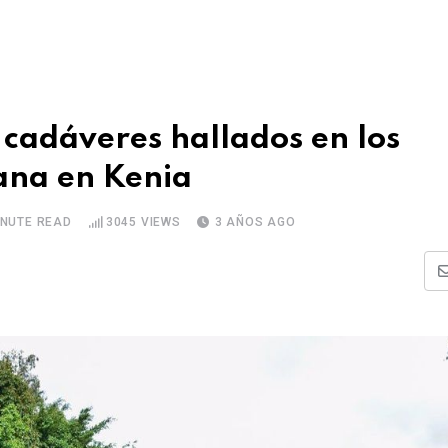
cadáveres hallados en los
iana en Kenia
INUTE READ
3045
VIEWS
3 AÑOS AGO