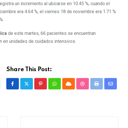
egistra un incremento al ubicarse en 10.45 %, cuando el
ciembre era 4.64 %, el viernes 18 de noviembre era 1.71 %
%.
lica
de este martes, 66 pacientes se encuentran
n en unidades de cuidados intensivos.
Share This Post:
P
W
C
S
P
S
i
h
l
t
r
h
n
a
o
u
i
a
t
t
u
m
n
r
e
s
d
b
t
e
r
a
l
v