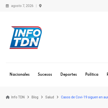
S
agosto 7, 2026
k
i
p
t
o
c
o
n
t
e
Nacionales
Sucesos
Deportes
Política
n
t
Info TDN
Blog
Salud
Casos de Covi-19 siguen en a