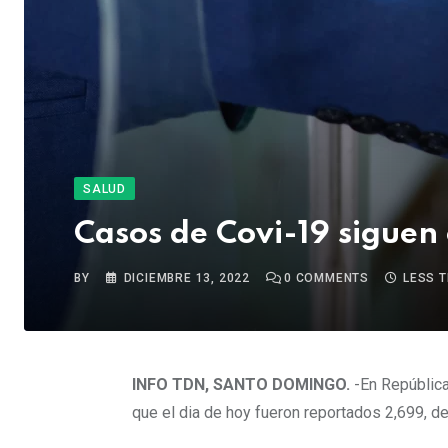
SALUD
Casos de Covi-19 sigue
BY
DICIEMBRE 13, 2022
0
COMMENTS
LESS 
INFO TDN, SANTO DOMINGO.
-En Repúblic
que el dia de hoy fueron reportados 2,699, de