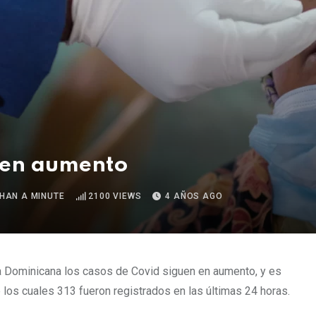
n en aumento
THAN A MINUTE
2100
VIEWS
4 AÑOS AGO
a Dominicana los casos de Covid siguen en aumento, y es
 los cuales 313 fueron registrados en las últimas 24 horas.