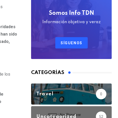
os
Somos Info TDN
Información objetiva y veraz
oridades
 han sido
sado,
SÍGUENOS
CATEGORÍAS
de los
Travel
de
0
o
Uncategorized
52