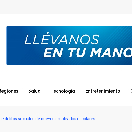
Regiones
Salud
Tecnología
Entretenimiento
de delitos sexuales de nuevos empleados escolares