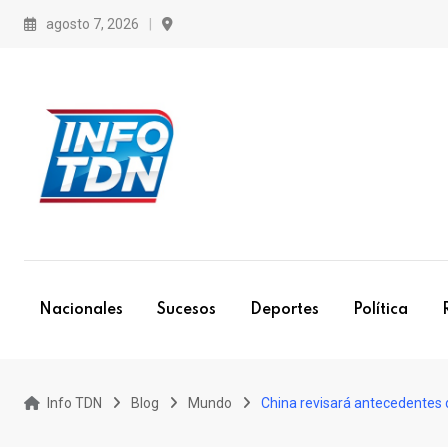
S
agosto 7, 2026
k
i
p
t
o
c
o
n
t
e
Nacionales
Sucesos
Deportes
Política
n
t
Info TDN
Blog
Mundo
China revisará antecedentes 