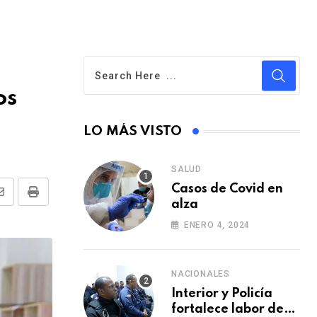
os
LO MÁS VISTO
SALUD
Casos de Covid en
S
P
alza
h
r
ENERO 4, 2024
a
i
r
n
NACIONALES
e
t
Interior y Policía
v
fortalece labor de