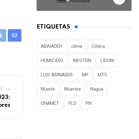
ETIQUETAS
P
S
ABINADER
clima
Cólera
r
h
i
a
HOMICIDIO
INFOTDN
LIDOM
n
r
t
e
LUIS ABINADER
MP
MTS
v
Muerte
Muertes
Nagua
ST
i
023:
a
ONAMET
PLD
PN
ores
E
m
a
i