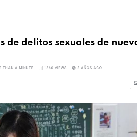
s de delitos sexuales de nuev
S THAN A MINUTE
1260
VIEWS
3 AÑOS AGO