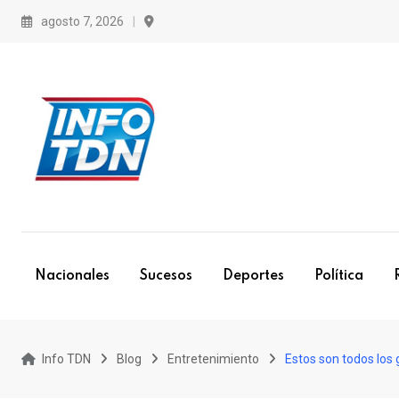
S
agosto 7, 2026
k
i
p
t
o
c
o
n
t
e
Nacionales
Sucesos
Deportes
Política
n
t
Info TDN
Blog
Entretenimiento
Estos son todos lo