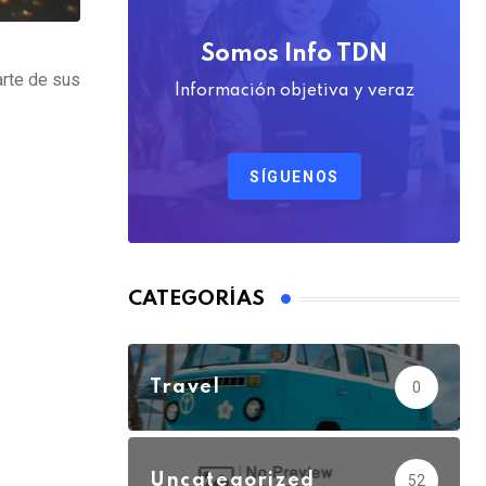
Somos Info TDN
arte de sus
Información objetiva y veraz
SÍGUENOS
CATEGORÍAS
Travel
0
Uncategorized
52