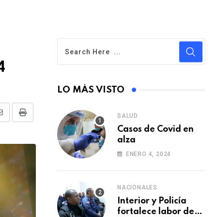
4
LO MÁS VISTO
SALUD
S
P
Casos de Covid en
h
r
alza
a
i
ENERO 4, 2024
r
n
e
t
v
NACIONALES
i
Interior y Policía
fortalece labor de
a