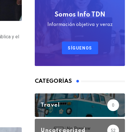
Somos Info TDN
Información objetiva y veraz
blica y el
SÍGUENOS
CATEGORÍAS
Travel
0
Uncategorized
52