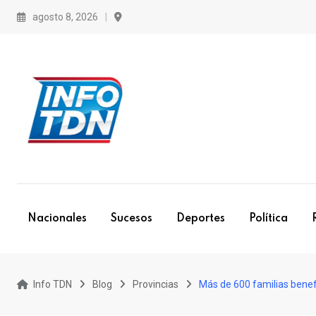
S
agosto 8, 2026
k
i
p
t
o
c
o
n
t
e
Nacionales
Sucesos
Deportes
Política
n
t
Info TDN
Blog
Provincias
Más de 600 familias benef