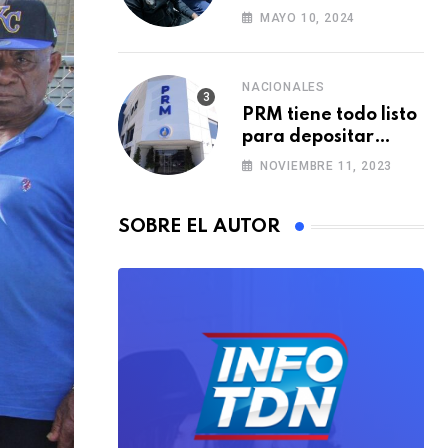
i
Policía Municipal
MAYO 10, 2024
a
con formación de
agentes
E
m
NACIONALES
PRM tiene todo listo
a
para depositar
i
alianzas municipales
NOVIEMBRE 11, 2023
l
SOBRE EL AUTOR