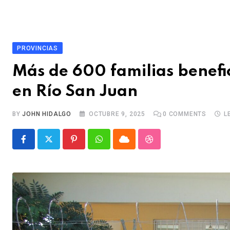
PROVINCIAS
Más de 600 familias benefi
en Río San Juan
BY
JOHN HIDALGO
OCTUBRE 9, 2025
0
COMMENTS
L
P
W
C
S
i
h
l
t
n
a
o
u
t
t
u
m
e
s
d
b
r
a
l