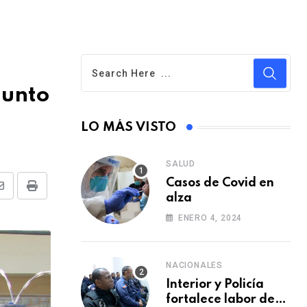
junto
LO MÁS VISTO
SALUD
Casos de Covid en
S
P
alza
h
r
ENERO 4, 2024
a
i
r
n
NACIONALES
e
t
Interior y Policía
v
fortalece labor de