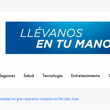
Regiones
Salud
Tecnología
Entretenimiento
iciadas en gran operativo conjunto en Río San Juan