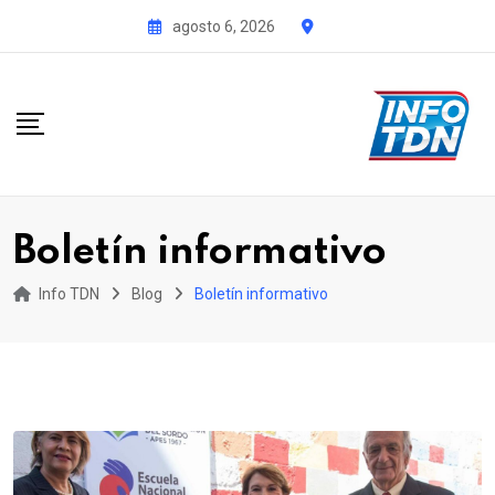
S
agosto 6, 2026
k
i
p
t
o
c
o
Boletín informativo
n
t
Info TDN
Blog
Boletín informativo
e
n
t