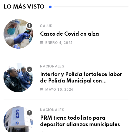
LO MÁS VISTO
SALUD
Casos de Covid en alza
ENERO 4, 2024
NACIONALES
Interior y Policía fortalece labor
de Policía Municipal con
formación de agentes
MAYO 10, 2024
NACIONALES
PRM tiene todo listo para
depositar alianzas municipales